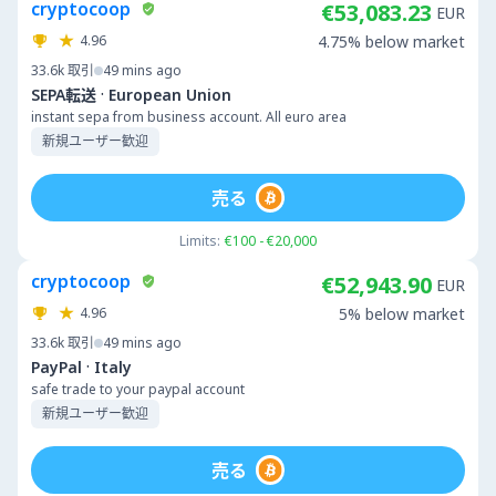
cryptocoop
€53,083.23
EUR
4.96
4.75% below market
33.6k
取引
49 mins ago
·
SEPA転送
European Union
instant sepa from business account. All euro area
新規ユーザー歓迎
売る
Limits:
€100 - €20,000
cryptocoop
€52,943.90
EUR
4.96
5% below market
33.6k
取引
49 mins ago
·
PayPal
Italy
safe trade to your paypal account
新規ユーザー歓迎
売る