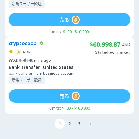
新規ユーザー歓迎
売る
Limits:
$100 - $10,000
cryptocoop
$60,998.87
USD
4.96
5% below market
33.6k
取引
49 mins ago
·
Bank Transfer
United States
bank transfer from business account
新規ユーザー歓迎
売る
Limits:
$100 - $100,000
1
2
3
