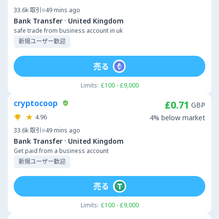
33.6k
取引
49 mins ago
·
Bank Transfer
United Kingdom
safe trade from business account in uk
新規ユーザー歓迎
売る
Limits:
£100 - £9,000
cryptocoop
£0.71
GBP
4.96
4% below market
33.6k
取引
49 mins ago
·
Bank Transfer
United Kingdom
Get paid from a business account
新規ユーザー歓迎
売る
Limits:
£100 - £9,000