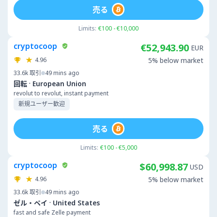
売る
Limits:
€100 - €10,000
cryptocoop
€52,943.90
EUR
4.96
5% below market
33.6k
取引
49 mins ago
·
回転
European Union
revolut to revolut, instant payment
新規ユーザー歓迎
売る
Limits:
€100 - €5,000
cryptocoop
$60,998.87
USD
4.96
5% below market
33.6k
取引
49 mins ago
·
ゼル・ペイ
United States
fast and safe Zelle payment