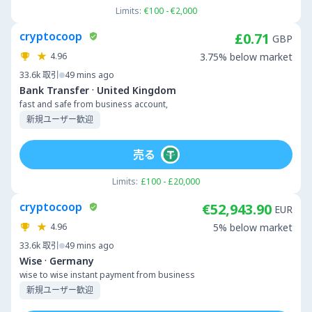
Limits:
€100 - €2,000
cryptocoop
£0.71
GBP
4.96
3.75% below market
33.6k
取引
49 mins ago
·
Bank Transfer
United Kingdom
fast and safe from business account,
新規ユーザー歓迎
売る
Limits:
£100 - £20,000
cryptocoop
€52,943.90
EUR
4.96
5% below market
33.6k
取引
49 mins ago
·
Wise
Germany
wise to wise instant payment from business
新規ユーザー歓迎