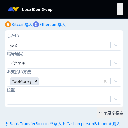
LocalCoinSwap
Bitcoin購入
Ethereum購入
したい
売る
暗号通貨
どれでも
お支払い方法
YooMoney
位置
高度な検索

Bank TransferBitcoin を購入
Cash in personBitcoin を購入

