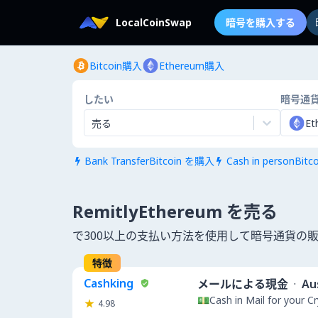
LocalCoinSwap
暗号を購入する
Bitcoin購入
Ethereum購入
したい
暗号通
売る
Et
Bank TransferBitcoin を購入
Cash in personBit


RemitlyEthereum を売る
で300以上の支払い方法を使用して暗号通貨の
特徴
Cashking
メールによる現金
·
Au
💵Cash in Mail for your 
4.98