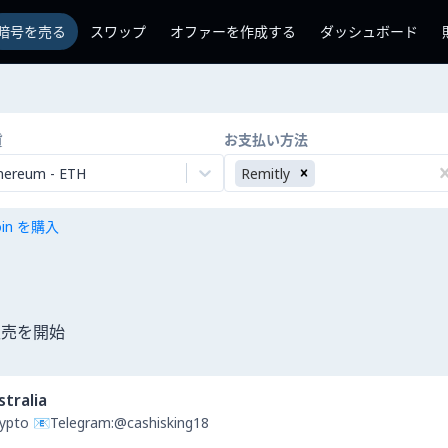
暗号を売る
スワップ
オファーを作成する
ダッシュボード
貨
お支払い方法
hereum
-
ETH
Remitly
coin を購入
販売を開始
stralia
Crypto 📧Telegram:@cashisking18