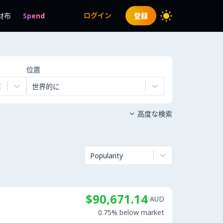
ログイン
財布
Spend
登録
位置
世界的に
高度な検索

Popularity
$90,671.14
AUD
0.75% below market