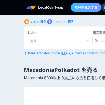
LocalCoinSwap
暗号を購入する
Bitcoin購入
Ethereum購入
したい
暗号通
Select.
売る
Bank TransferBitcoin を購入
Cash in personBit


MacedoniaPolkadot を売る
Macedoniaで300以上の支払い方法を使用し