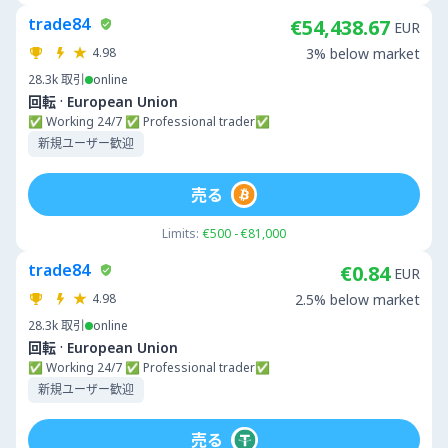
trade84
€54,438.67
EUR
4.98
3% below market
28.3k
取引
online
·
回転
European Union
✅ Working 24/7 ✅ Professional trader✅
新規ユーザー歓迎
売る
Limits:
€500 - €81,000
trade84
€0.84
EUR
4.98
2.5% below market
28.3k
取引
online
·
回転
European Union
✅ Working 24/7 ✅ Professional trader✅
新規ユーザー歓迎
売る