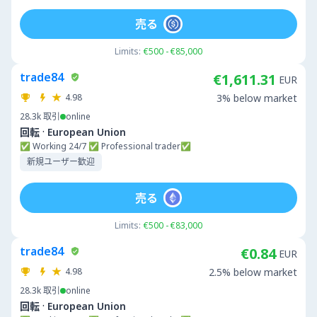
売る
Limits:
€500 - €85,000
trade84
€1,611.31
EUR
4.98
3% below market
28.3k
取引
online
·
回転
European Union
✅ Working 24/7 ✅ Professional trader✅
新規ユーザー歓迎
売る
Limits:
€500 - €83,000
trade84
€0.84
EUR
4.98
2.5% below market
28.3k
取引
online
·
回転
European Union