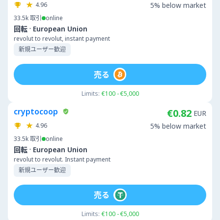
4.96
5% below market
33.5k
取引
online
·
回転
European Union
revolut to revolut, instant payment
新規ユーザー歓迎
売る
Limits:
€100 - €5,000
cryptocoop
€0.82
EUR
4.96
5% below market
33.5k
取引
online
·
回転
European Union
revolut to revolut. Instant payment
新規ユーザー歓迎
売る
Limits:
€100 - €5,000