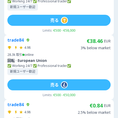
✅ Working 24/7 ✅ Professional trader✅
新規ユーザー歓迎
売る
Limits:
€500 - €58,000
trade84
€38.46
EUR
4.98
3% below market
28.3k
取引
online
·
回転
European Union
✅ Working 24/7 ✅ Professional trader✅
新規ユーザー歓迎
売る
Limits:
€500 - €50,000
trade84
€0.84
EUR
4.98
2.5% below market