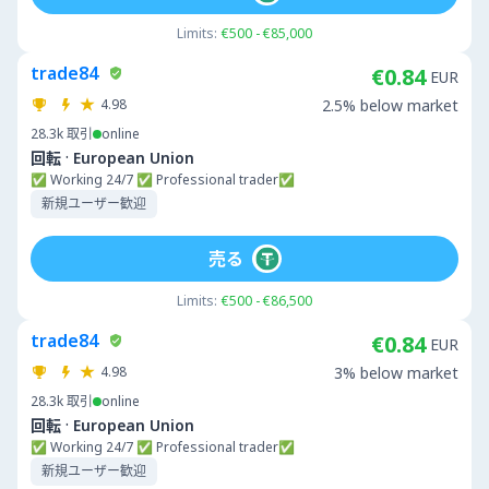
Limits:
€500 - €85,000
trade84
€0.84
EUR
4.98
2.5% below market
28.3k
取引
online
·
回転
European Union
✅ Working 24/7 ✅ Professional trader✅
新規ユーザー歓迎
売る
Limits:
€500 - €86,500
trade84
€0.84
EUR
4.98
3% below market
28.3k
取引
online
·
回転
European Union
✅ Working 24/7 ✅ Professional trader✅
新規ユーザー歓迎