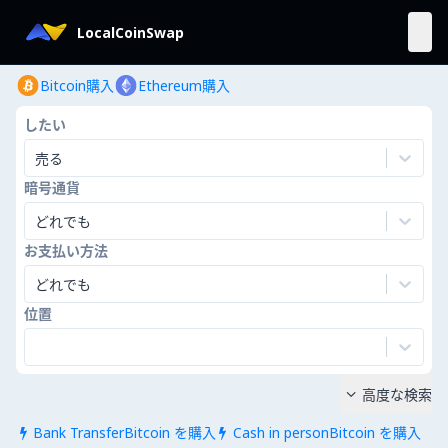
LocalCoinSwap
Bitcoin購入
Ethereum購入
したい
売る
暗号通貨
どれでも
お支払い方法
どれでも
位置
高度な検索

Bank TransferBitcoin を購入
Cash in personBitcoin を購入

