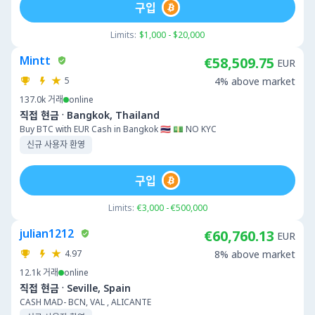
구입
Limits:
$1,000 - $20,000
Mintt
€58,509.75
EUR
5
4% above market
137.0k
거래
online
·
직접 현금
Bangkok, Thailand
Buy BTC with EUR Cash in Bangkok 🇹🇭 💵 NO KYC
신규 사용자 환영
구입
Limits:
€3,000 - €500,000
julian1212
€60,760.13
EUR
4.97
8% above market
12.1k
거래
online
·
직접 현금
Seville, Spain
CASH MAD- BCN, VAL , ALICANTE