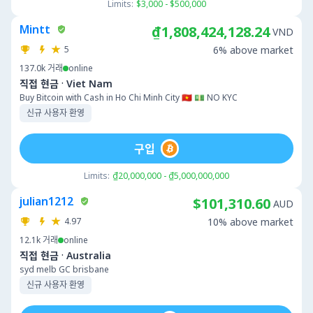
Limits:
$3,000 - $500,000
Mintt
₫1,808,424,128.24
VND
5
6% above market
137.0k
거래
online
·
직접 현금
Viet Nam
Buy Bitcoin with Cash in Ho Chi Minh City 🇻🇳 💵 NO KYC
신규 사용자 환영
구입
Limits:
₫20,000,000 - ₫5,000,000,000
julian1212
$101,310.60
AUD
4.97
10% above market
12.1k
거래
online
·
직접 현금
Australia
syd melb GC brisbane
신규 사용자 환영