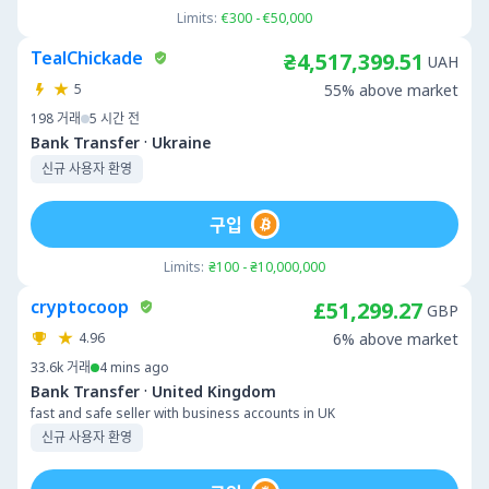
Limits:
€300 - €50,000
TealChickade
₴4,517,399.51
UAH
5
55% above market
198
거래
5 시간 전
·
Bank Transfer
Ukraine
신규 사용자 환영
구입
Limits:
₴100 - ₴10,000,000
cryptocoop
£51,299.27
GBP
4.96
6% above market
33.6k
거래
4 mins ago
·
Bank Transfer
United Kingdom
fast and safe seller with business accounts in UK
신규 사용자 환영