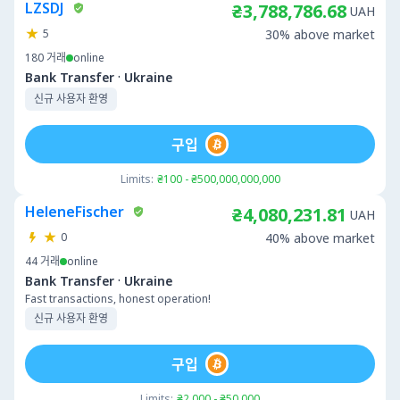
LZSDJ
₴3,788,786.68
UAH
5
30% above market
180
거래
online
·
Bank Transfer
Ukraine
신규 사용자 환영
구입
Limits:
₴100 - ₴500,000,000,000
HeleneFischer
₴4,080,231.81
UAH
0
40% above market
44
거래
online
·
Bank Transfer
Ukraine
Fast transactions, honest operation!
신규 사용자 환영
구입
Limits:
₴2,000 - ₴50,000