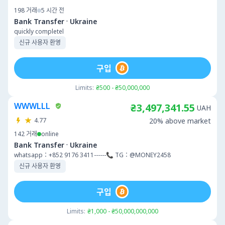
198
거래
5 시간 전
·
Bank Transfer
Ukraine
quickly completel
신규 사용자 환영
구입
Limits:
₴500 - ₴50,000,000
WWWLLL
₴3,497,341.55
UAH
4.77
20% above market
142
거래
online
·
Bank Transfer
Ukraine
whatsapp：+852 9176 3411------📞 TG：@MONEY2458
신규 사용자 환영
구입
Limits:
₴1,000 - ₴50,000,000,000