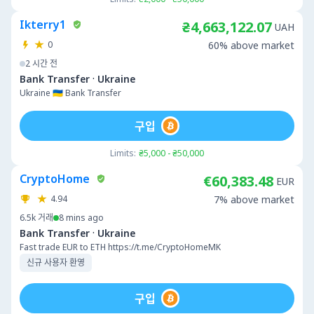
Ikterry1
₴4,663,122.07
UAH
0
60% above market
2 시간 전
·
Bank Transfer
Ukraine
Ukraine 🇺🇦 Bank Transfer
구입
Limits:
₴5,000 - ₴50,000
CryptoHome
€60,383.48
EUR
4.94
7% above market
6.5k
거래
8 mins ago
·
Bank Transfer
Ukraine
Fast trade EUR to ETH https://t.me/CryptoHomeMK
신규 사용자 환영
구입