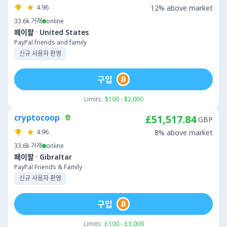
4.96
12% above market
33.6k
거래
online
·
페이팔
United States
PayPal friends and family
신규 사용자 환영
구입
Limits:
$100 - $2,000
cryptocoop
£51,517.84
GBP
4.96
8% above market
33.6k
거래
online
·
페이팔
Gibraltar
PayPal Friends & Family
신규 사용자 환영
구입
Limits:
£100 - £3,000