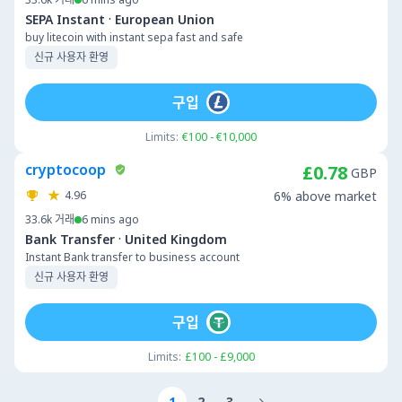
·
SEPA Instant
European Union
buy litecoin with instant sepa fast and safe
신규 사용자 환영
구입
Limits:
€100 - €10,000
cryptocoop
£0.78
GBP
4.96
6% above market
33.6k
거래
6 mins ago
·
Bank Transfer
United Kingdom
Instant Bank transfer to business account
신규 사용자 환영
구입
Limits:
£100 - £9,000
1
2
3