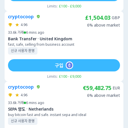
Limits:
£100 - £9,000
cryptocoop
£1,504.03
GBP
4.96
6% above market
33.6k
거래
6 mins ago
·
Bank Transfer
United Kingdom
fast, safe, selling from business account
신규 사용자 환영
구입
Limits:
£100 - £9,000
cryptocoop
€59,482.75
EUR
4.96
6% above market
33.6k
거래
6 mins ago
·
SEPA 양도
Netherlands
buy bitcoin fast and safe. instant sepa and ideal
신규 사용자 환영