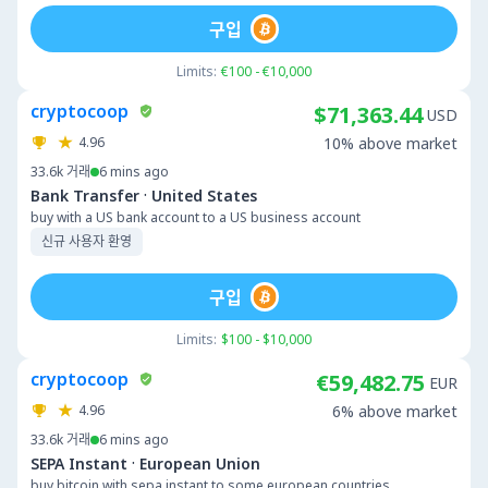
구입
Limits:
€100 - €10,000
cryptocoop
$71,363.44
USD
4.96
10% above market
33.6k
거래
6 mins ago
·
Bank Transfer
United States
buy with a US bank account to a US business account
신규 사용자 환영
구입
Limits:
$100 - $10,000
cryptocoop
€59,482.75
EUR
4.96
6% above market
33.6k
거래
6 mins ago
·
SEPA Instant
European Union
buy bitcoin with sepa instant to some european countries