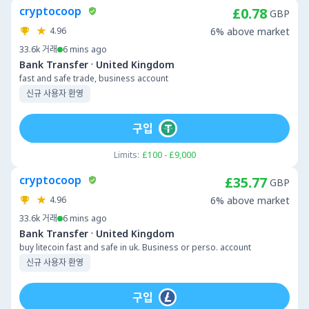
cryptocoop
£0.78
GBP
4.96
6% above market
33.6k
거래
6 mins ago
·
Bank Transfer
United Kingdom
fast and safe trade, business account
신규 사용자 환영
구입
Limits:
£100 - £9,000
cryptocoop
£35.77
GBP
4.96
6% above market
33.6k
거래
6 mins ago
·
Bank Transfer
United Kingdom
buy litecoin fast and safe in uk. Business or perso. account
신규 사용자 환영
구입