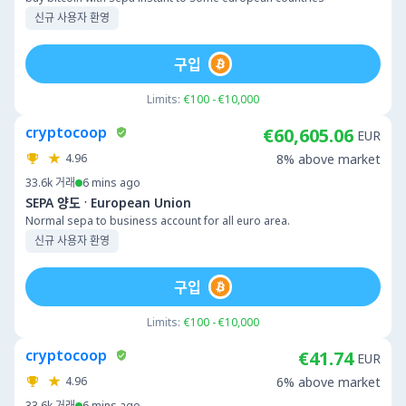
신규 사용자 환영
구입
Limits:
€100 - €10,000
cryptocoop
€60,605.06
EUR
4.96
8% above market
33.6k
거래
6 mins ago
·
SEPA 양도
European Union
Normal sepa to business account for all euro area.
신규 사용자 환영
구입
Limits:
€100 - €10,000
cryptocoop
€41.74
EUR
4.96
6% above market
33.6k
거래
6 mins ago