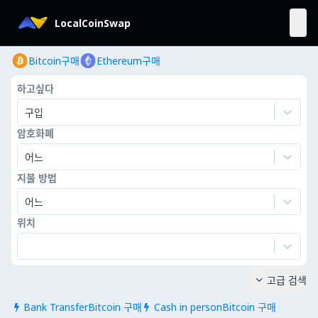
LocalCoinSwap
Bitcoin구매
Ethereum구매
하고싶다
구입
암호화폐
어느
지불 방법
어느
위치
고급 검색

Bank TransferBitcoin 구매
Cash in personBitcoin 구매

