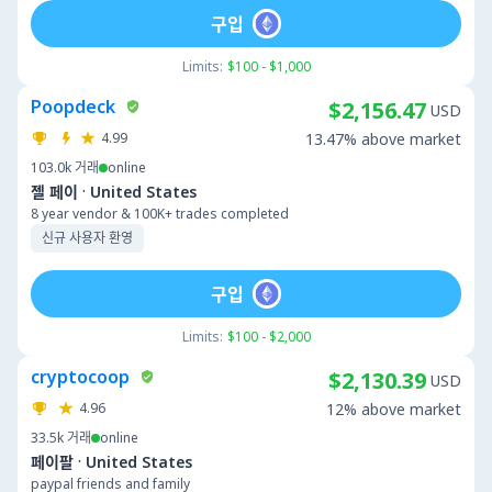
구입
Limits:
$100 - $1,000
Poopdeck
$2,156.47
USD
4.99
13.47% above market
103.0k
거래
online
·
젤 페이
United States
8 year vendor & 100K+ trades completed
신규 사용자 환영
구입
Limits:
$100 - $2,000
cryptocoop
$2,130.39
USD
4.96
12% above market
33.5k
거래
online
·
페이팔
United States
paypal friends and family