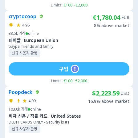
Limits:
£100 - £2,000
cryptocoop
€1,780.04
EUR
4.96
8% above market
33.5k
거래
online
·
페이팔
European Union
paypal friends and family
신규 사용자 환영
구입
Limits:
€100 - €2,000
Poopdeck
$2,223.59
USD
4.99
16.9% above market
103.0k
거래
online
·
비자 신용 / 직불 카드
United States
DEBIT CARDS ONLY - Security is #1
신규 사용자 환영