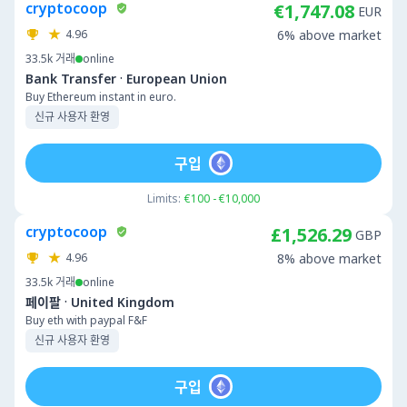
cryptocoop
€1,747.08
EUR
4.96
6% above market
33.5k
거래
online
·
Bank Transfer
European Union
Buy Ethereum instant in euro.
신규 사용자 환영
구입
Limits:
€100 - €10,000
cryptocoop
£1,526.29
GBP
4.96
8% above market
33.5k
거래
online
·
페이팔
United Kingdom
Buy eth with paypal F&F
신규 사용자 환영
구입