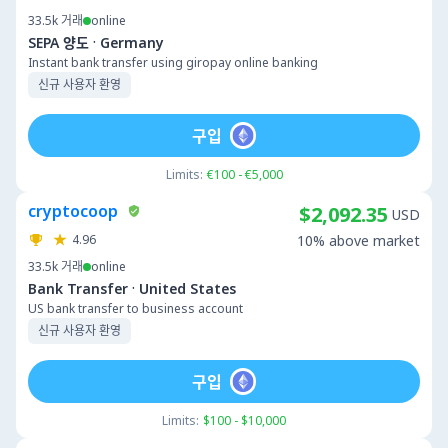
33.5k
거래
online
·
SEPA 양도
Germany
Instant bank transfer using giropay online banking
신규 사용자 환영
구입
Limits:
€100 - €5,000
cryptocoop
$2,092.35
USD
4.96
10% above market
33.5k
거래
online
·
Bank Transfer
United States
US bank transfer to business account
신규 사용자 환영
구입
Limits:
$100 - $10,000