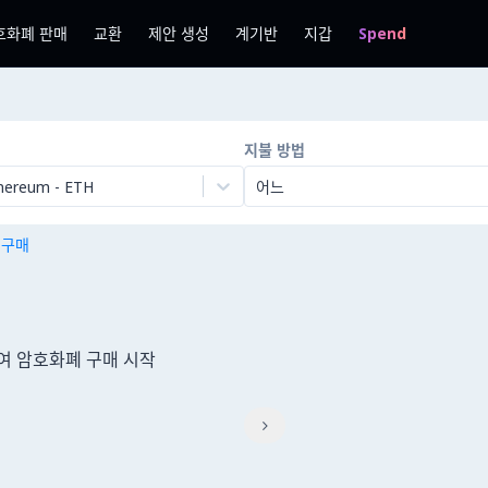
호화폐 판매
교환
제안 생성
계기반
지갑
Spend
지불 방법
hereum
-
ETH
어느
n 구매
용하여 암호화폐 구매 시작
