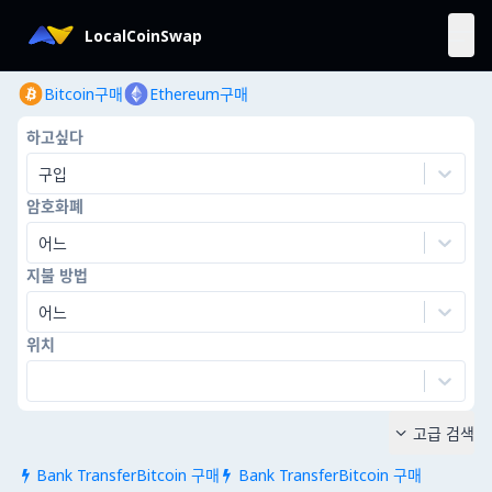
LocalCoinSwap
Bitcoin구매
Ethereum구매
하고싶다
구입
암호화폐
어느
지불 방법
어느
위치
고급 검색

Bank TransferBitcoin 구매
Bank TransferBitcoin 구매

