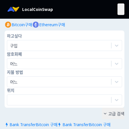
LocalCoinSwap
Bitcoin구매
Ethereum구매
하고싶다
구입
암호화폐
어느
지불 방법
어느
위치
고급 검색

Bank TransferBitcoin 구매
Bank TransferBitcoin 구매

