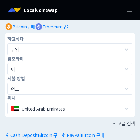
LocalCoinSwap
Bitcoin구매
Ethereum구매
하고싶다
구입
암호화폐
어느
지불 방법
어느
위치
United Arab Emirates
고급 검색

Cash DepositBitcoin 구매
PayPalBitcoin 구매

