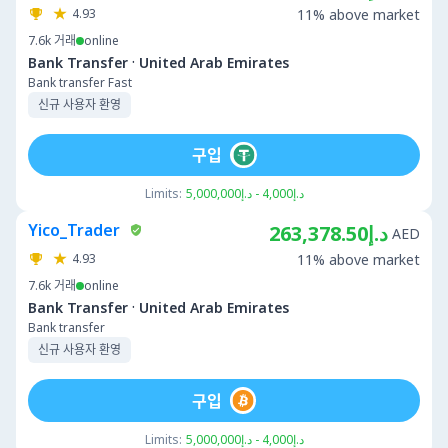
4.93
11% above market
7.6k
거래
online
·
Bank Transfer
United Arab Emirates
Bank transfer Fast
신규 사용자 환영
구입
Limits:
د.إ4,000 - د.إ5,000,000
Yico_Trader
د.إ263,378.50
AED
4.93
11% above market
7.6k
거래
online
·
Bank Transfer
United Arab Emirates
Bank transfer
신규 사용자 환영
구입
Limits:
د.إ4,000 - د.إ5,000,000