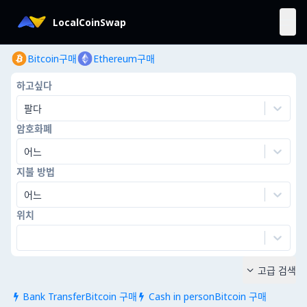
LocalCoinSwap
Bitcoin구매
Ethereum구매
하고싶다
팔다
암호화폐
어느
지불 방법
어느
위치
고급 검색

Bank TransferBitcoin 구매
Cash in personBitcoin 구매

