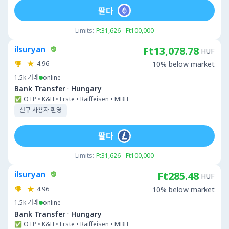
팔다
Limits:
Ft31,626 - Ft100,000
ilsuryan
Ft13,078.78
HUF
4.96
10% below market
1.5k
거래
online
·
Bank Transfer
Hungary
✅ OTP • K&H • Erste • Raiffeisen • MBH
신규 사용자 환영
팔다
Limits:
Ft31,626 - Ft100,000
ilsuryan
Ft285.48
HUF
4.96
10% below market
1.5k
거래
online
·
Bank Transfer
Hungary
✅ OTP • K&H • Erste • Raiffeisen • MBH