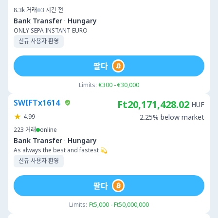
8.3k
거래
3 시간 전
·
Bank Transfer
Hungary
ONLY SEPA INSTANT EURO
신규 사용자 환영
팔다
Limits:
€300 - €30,000
SWIFTx1614
Ft20,171,428.02
HUF
4.99
2.25% below market
223
거래
online
·
Bank Transfer
Hungary
As always the best and fastest 💫
신규 사용자 환영
팔다
Limits:
Ft5,000 - Ft50,000,000