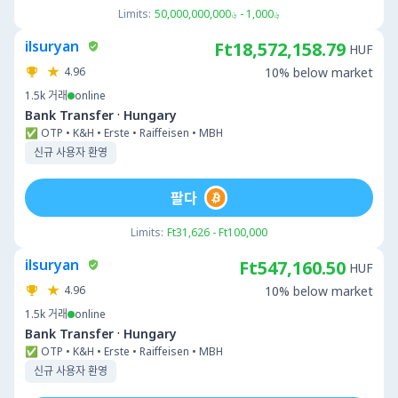
Limits:
؋1,000 - ؋50,000,000,000
ilsuryan
Ft18,572,158.79
HUF
4.96
10% below market
1.5k
거래
online
·
Bank Transfer
Hungary
✅ OTP • K&H • Erste • Raiffeisen • MBH
신규 사용자 환영
팔다
Limits:
Ft31,626 - Ft100,000
ilsuryan
Ft547,160.50
HUF
4.96
10% below market
1.5k
거래
online
·
Bank Transfer
Hungary
✅ OTP • K&H • Erste • Raiffeisen • MBH
신규 사용자 환영