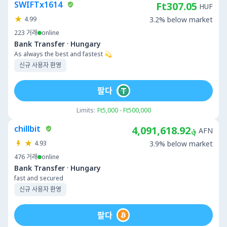
SWIFTx1614
Ft307.05
HUF
4.99
3.2% below market
223
거래
online
·
Bank Transfer
Hungary
As always the best and fastest 💫
신규 사용자 환영
팔다
Limits:
Ft5,000 - Ft500,000
chillbit
؋4,091,618.92
AFN
4.93
3.9% below market
476
거래
online
·
Bank Transfer
Hungary
fast and secured
신규 사용자 환영
팔다