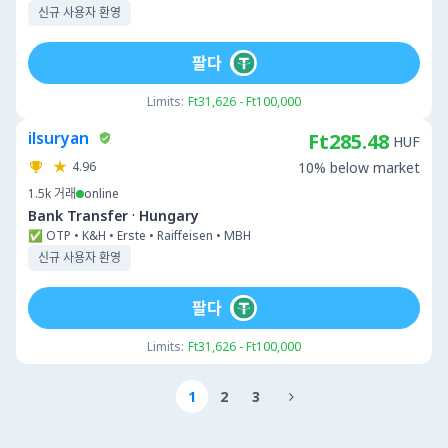
신규 사용자 환영
팔다
Limits:
Ft31,626 - Ft100,000
ilsuryan
Ft285.48
HUF
4.96
10% below market
1.5k
거래
online
·
Bank Transfer
Hungary
✅ OTP • K&H • Erste • Raiffeisen • MBH
신규 사용자 환영
팔다
Limits:
Ft31,626 - Ft100,000
1
2
3
