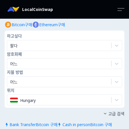
LocalCoinSwap
Bitcoin구매
Ethereum구매
하고싶다
팔다
암호화폐
어느
지불 방법
어느
위치
Hungary
고급 검색

Bank TransferBitcoin 구매
Cash in personBitcoin 구매

