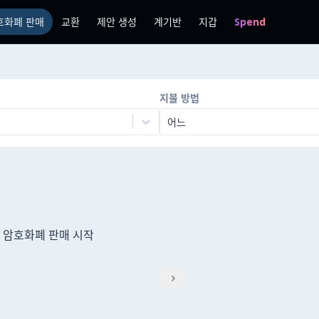
호화폐 판매
교환
제안 생성
계기반
지갑
Spend
지불 방법
어느
여 암호화폐 판매 시작
