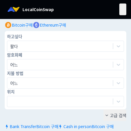
LocalCoinSwap
Bitcoin구매
Ethereum구매
하고싶다
팔다
암호화폐
어느
지불 방법
어느
위치
고급 검색

Bank TransferBitcoin 구매
Cash in personBitcoin 구매

