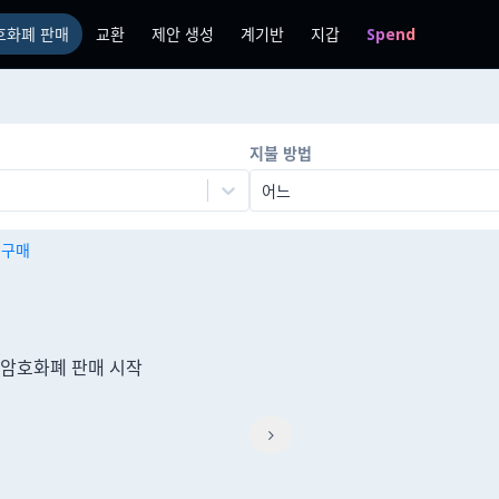
호화폐 판매
교환
제안 생성
계기반
지갑
Spend
지불 방법
어느
n 구매
여 암호화폐 판매 시작
