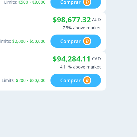
Comprar
Limits:
€500 - €8,000
$98,677.32
AUD
7.5% above market
Comprar
imits:
$2,000 - $50,000
$94,284.11
CAD
4.11% above market
Comprar
Limits:
$200 - $20,000