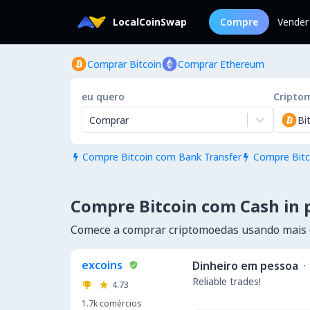
LocalCoinSwap
Compre
Vender
Comprar Bitcoin
Comprar Ethereum
eu quero
Cripto
Comprar
Bi
Compre Bitcoin com Bank Transfer
Compre Bitc


Compre Bitcoin com Cash in 
Comece a comprar criptomoedas usando mais
excoins
Dinheiro em pessoa
·
Reliable trades!
4.73
1.7k
comércios