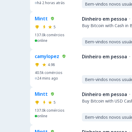
há 2 horas atrás
Bem-vindos novos usuár
Mintt
Dinheiro em pessoa
·
Buy Bitcoin with Cash in 
5
137.0k
comércios
online
Bem-vindos novos usuár
camylopez
Dinheiro em pessoa
·
4.98
40.5k
comércios
24 mins ago
Bem-vindos novos usuár
Mintt
Dinheiro em pessoa
·
Buy Bitcoin with USD Cas
5
137.0k
comércios
online
Bem-vindos novos usuár
Mintt