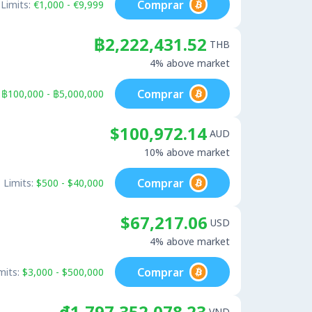
Comprar
Limits:
€1,000 - €9,999
฿2,222,431.52
THB
4% above market
Comprar
฿100,000 - ฿5,000,000
$100,972.14
AUD
10% above market
Comprar
Limits:
$500 - $40,000
$67,217.06
USD
4% above market
Comprar
mits:
$3,000 - $500,000
₫1,797,352,078.23
VND