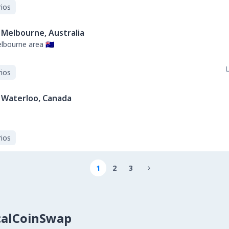
ios
Melbourne, Australia
bourne area 🇦🇺
L
ios
Waterloo, Canada
ios
1
2
3

calCoinSwap