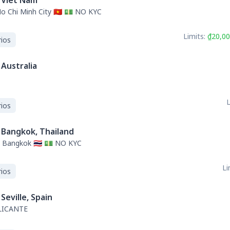
Viet Nam
Ho Chi Minh City 🇻🇳 💵 NO KYC
Limits:
₫20,00
ios
Australia
L
ios
Bangkok, Thailand
 Bangkok 🇹🇭 💵 NO KYC
Li
ios
Seville, Spain
LICANTE