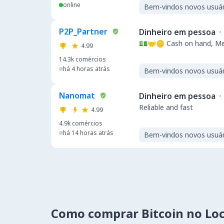
online
Bem-vindos novos usuár
P2P_Partner
Dinheiro em pessoa
·
💵🤝🪙 Cash on hand, Mel
4.99
14.3k
comércios
há 4 horas atrás
Bem-vindos novos usuár
Nanomat
Dinheiro em pessoa
·
Reliable and fast
4.99
4.9k
comércios
há 14 horas atrás
Bem-vindos novos usuár
Como comprar Bitcoin no Lo