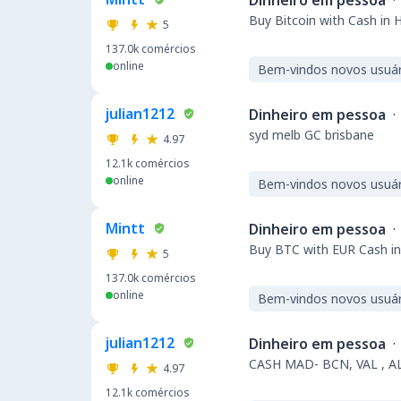
Dinheiro em pessoa
·
Buy Bitcoin with Cash in 
5
137.0k
comércios
online
Bem-vindos novos usuár
julian1212
Dinheiro em pessoa
·
syd melb GC brisbane
4.97
12.1k
comércios
online
Bem-vindos novos usuár
Mintt
Dinheiro em pessoa
·
Buy BTC with EUR Cash in
5
137.0k
comércios
online
Bem-vindos novos usuár
julian1212
Dinheiro em pessoa
·
CASH MAD- BCN, VAL , A
4.97
12.1k
comércios