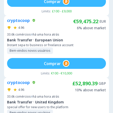
Comprar
Limits:
£100 - £9,000
cryptocoop
€59,475.22
EUR
4.96
6% above market
33.6k
comércios
há uma hora atrás
·
Bank Transfer
European Union
Instant sepa to business or freelance account
Bem-vindos novos usuários
Comprar
Limits:
€100 - €10,000
cryptocoop
£52,890.39
GBP
4.96
10% above market
33.6k
comércios
há uma hora atrás
·
Bank Transfer
United Kingdom
special offer for new users to the platform
Bem-vindos novos usuários