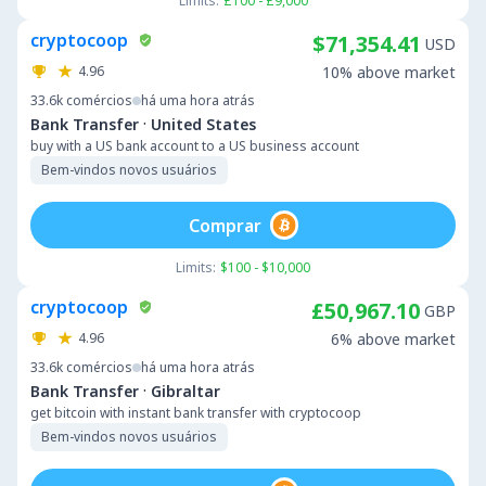
Limits:
£100 - £9,000
cryptocoop
$71,354.41
USD
4.96
10% above market
33.6k
comércios
há uma hora atrás
·
Bank Transfer
United States
buy with a US bank account to a US business account
Bem-vindos novos usuários
Comprar
Limits:
$100 - $10,000
cryptocoop
£50,967.10
GBP
4.96
6% above market
33.6k
comércios
há uma hora atrás
·
Bank Transfer
Gibraltar
get bitcoin with instant bank transfer with cryptocoop
Bem-vindos novos usuários