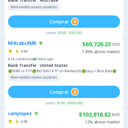
·
Bank Transfer
Australia
Bem-vindos novos usuários
Comprar
Limits:
$300 - $30,000
MrKrabsXMR
$69,726.23
USD
4.99
7.49% above market
6.1k
comércios
8 mins ago
·
Bank Transfer
United States
🟢WIRE or RTP🟢INSTANT RTP on Weekends🟢Easy + Best Rate🟢
Bem-vindos novos usuários
Comprar
Limits:
$100 - $300,000
camylopez
$102,818.82
AUD
4.98
12% above market