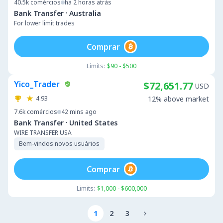
40.5k
comércios
há 2 horas atrás
·
Bank Transfer
Australia
For lower limit trades
Comprar
Limits:
$90 - $500
Yico_Trader
$72,651.77
USD
4.93
12% above market
7.6k
comércios
42 mins ago
·
Bank Transfer
United States
WIRE TRANSFER USA
Bem-vindos novos usuários
Comprar
Limits:
$1,000 - $600,000
1
2
3
