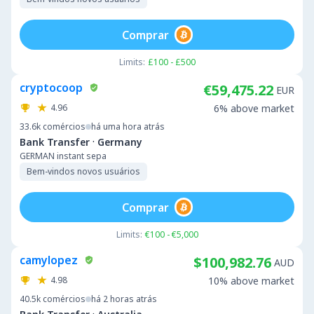
Comprar
Limits:
£100 - £500
cryptocoop
€59,475.22
EUR
4.96
6% above market
33.6k
comércios
há uma hora atrás
·
Bank Transfer
Germany
GERMAN instant sepa
Bem-vindos novos usuários
Comprar
Limits:
€100 - €5,000
camylopez
$100,982.76
AUD
4.98
10% above market
40.5k
comércios
há 2 horas atrás