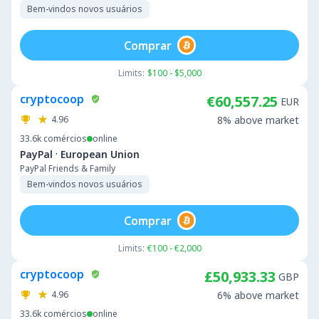
Bem-vindos novos usuários
Comprar
Limits:
$100 - $5,000
cryptocoop
€60,557.25
EUR
4.96
8% above market
33.6k
comércios
online
·
PayPal
European Union
PayPal Friends & Family
Bem-vindos novos usuários
Comprar
Limits:
€100 - €2,000
cryptocoop
£50,933.33
GBP
4.96
6% above market
33.6k
comércios
online