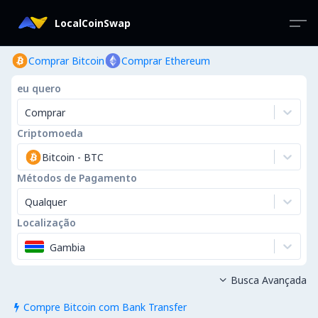
LocalCoinSwap
Comprar Bitcoin
Comprar Ethereum
eu quero
Comprar
Criptomoeda
Bitcoin
-
BTC
Métodos de Pagamento
Qualquer
Localização
Gambia
Busca Avançada

Compre Bitcoin com Bank Transfer
