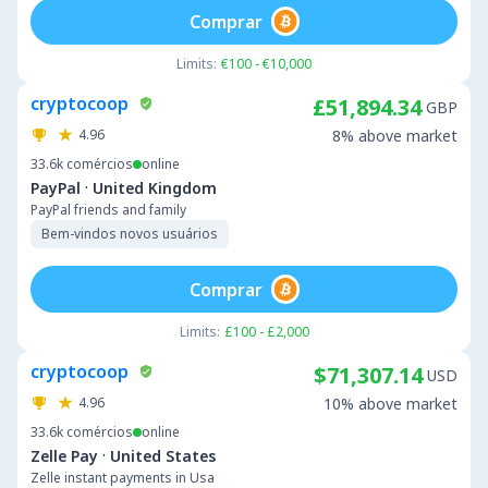
Comprar
Limits:
€100 - €10,000
cryptocoop
£51,894.34
GBP
4.96
8% above market
33.6k
comércios
online
·
PayPal
United Kingdom
PayPal friends and family
Bem-vindos novos usuários
Comprar
Limits:
£100 - £2,000
cryptocoop
$71,307.14
USD
4.96
10% above market
33.6k
comércios
online
·
Zelle Pay
United States
Zelle instant payments in Usa