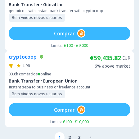
·
Bank Transfer
Gibraltar
get bitcoin with instant bank transfer with cryptocoop
Bem-vindos novos usuários
Comprar
Limits:
£100 - £9,000
cryptocoop
€59,435.82
EUR
4.96
6% above market
33.6k
comércios
online
·
Bank Transfer
European Union
Instant sepa to business or freelance account
Bem-vindos novos usuários
Comprar
Limits:
€100 - €10,000
1
2
3
