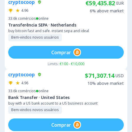
cryptocoop
€59,435.82
EUR
4.96
6% above market
33.6k
comércios
online
·
Transferência SEPA
Netherlands
buy bitcoin fast and safe. instant sepa and ideal
Bem-vindos novos usuários
Comprar
Limits:
€100 - €10,000
cryptocoop
$71,307.14
USD
4.96
10% above market
33.6k
comércios
online
·
Bank Transfer
United States
buy with a US bank account to a US business account
Bem-vindos novos usuários
Comprar