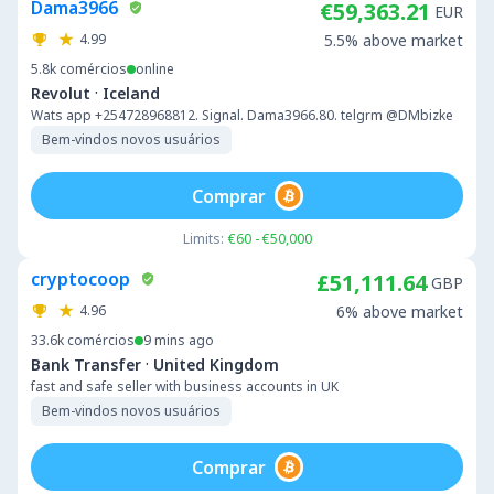
Dama3966
€59,363.21
EUR
4.99
5.5% above market
5.8k
comércios
online
·
Revolut
Iceland
Wats app +254728968812. Signal. Dama3966.80. telgrm @DMbizke
Bem-vindos novos usuários
Comprar
Limits:
€60 - €50,000
cryptocoop
£51,111.64
GBP
4.96
6% above market
33.6k
comércios
9 mins ago
·
Bank Transfer
United Kingdom
fast and safe seller with business accounts in UK
Bem-vindos novos usuários
Comprar