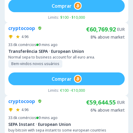
Comprar
Limits:
$100 - $10,000
cryptocoop
€60,769.92
EUR
4.96
8% above market
33.6k
comércios
9 mins ago
·
Transferência SEPA
European Union
Normal sepa to business account for all euro area.
Bem-vindos novos usuários
Comprar
Limits:
€100 - €10,000
cryptocoop
€59,644.55
EUR
4.96
6% above market
33.6k
comércios
9 mins ago
·
SEPA Instant
European Union
buy bitcoin with sepa instant to some european countries