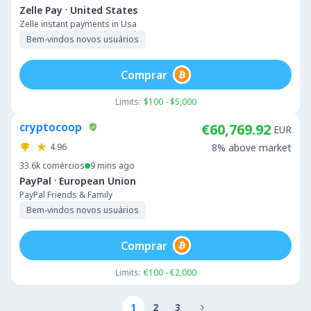
·
Zelle Pay
United States
Zelle instant payments in Usa
Bem-vindos novos usuários
Comprar
Limits:
$100 - $5,000
cryptocoop
€60,769.92
EUR
4.96
8% above market
33.6k
comércios
9 mins ago
·
PayPal
European Union
PayPal Friends & Family
Bem-vindos novos usuários
Comprar
Limits:
€100 - €2,000
1
2
3
