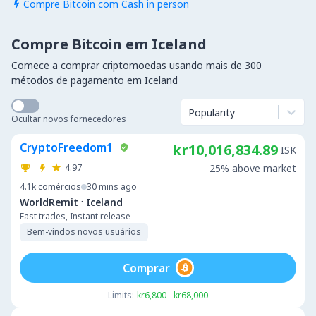
Compre Bitcoin com Cash in person

Compre Bitcoin em Iceland
Comece a comprar criptomoedas usando mais de 300
métodos de pagamento em Iceland
Popularity
Ocultar novos fornecedores
CryptoFreedom1
kr10,016,834.89
ISK
4.97
25% above market
4.1k
comércios
30 mins ago
·
WorldRemit
Iceland
Fast trades, Instant release
Bem-vindos novos usuários
Comprar
Limits:
kr6,800 - kr68,000