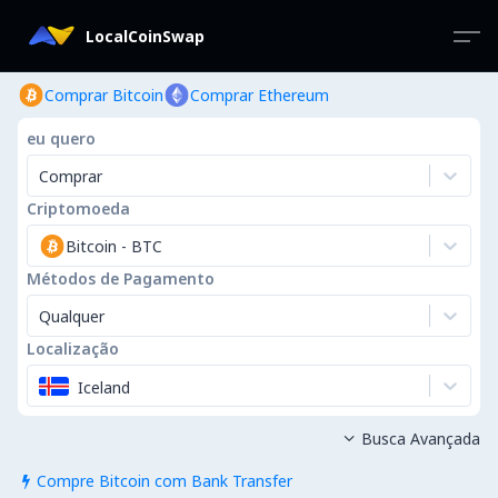
LocalCoinSwap
Comprar Bitcoin
Comprar Ethereum
eu quero
Comprar
Criptomoeda
Bitcoin
-
BTC
Métodos de Pagamento
Qualquer
Localização
Iceland
Busca Avançada

Compre Bitcoin com Bank Transfer
