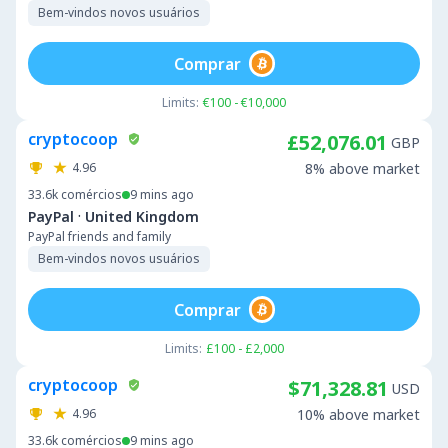
Bem-vindos novos usuários
Comprar
Limits:
€100 - €10,000
cryptocoop
£52,076.01
GBP
4.96
8% above market
33.6k
comércios
9 mins ago
·
PayPal
United Kingdom
PayPal friends and family
Bem-vindos novos usuários
Comprar
Limits:
£100 - £2,000
cryptocoop
$71,328.81
USD
4.96
10% above market
33.6k
comércios
9 mins ago