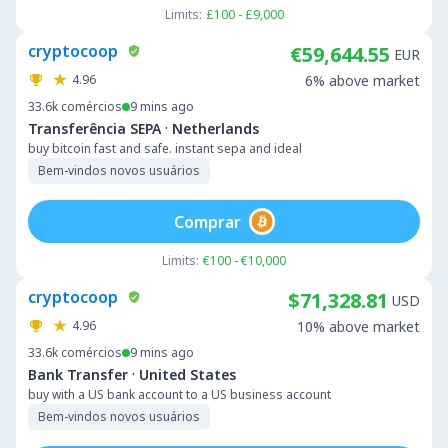
Limits:
£100 - £9,000
cryptocoop
€59,644.55
EUR
4.96
6% above market
33.6k
comércios
9 mins ago
·
Transferência SEPA
Netherlands
buy bitcoin fast and safe. instant sepa and ideal
Bem-vindos novos usuários
Comprar
Limits:
€100 - €10,000
cryptocoop
$71,328.81
USD
4.96
10% above market
33.6k
comércios
9 mins ago
·
Bank Transfer
United States
buy with a US bank account to a US business account
Bem-vindos novos usuários