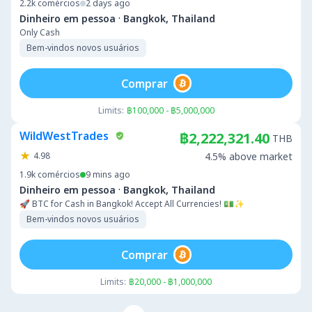
2.2k
comércios
2 days ago
·
Dinheiro em pessoa
Bangkok, Thailand
Only Cash
Bem-vindos novos usuários
Comprar
Limits:
฿100,000 - ฿5,000,000
WildWestTrades
฿2,222,321.40
THB
4.98
4.5% above market
1.9k
comércios
9 mins ago
·
Dinheiro em pessoa
Bangkok, Thailand
🚀 BTC for Cash in Bangkok! Accept All Currencies! 💵✨
Bem-vindos novos usuários
Comprar
Limits:
฿20,000 - ฿1,000,000