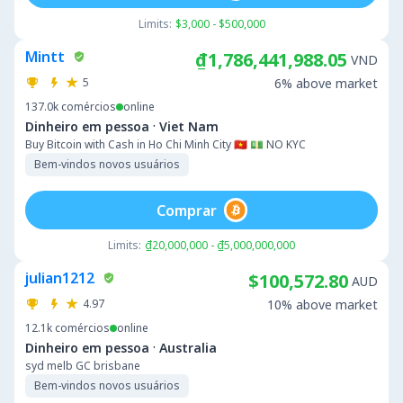
Limits:
$3,000 - $500,000
Mintt
₫1,786,441,988.05
VND
5
6% above market
137.0k
comércios
online
·
Dinheiro em pessoa
Viet Nam
Buy Bitcoin with Cash in Ho Chi Minh City 🇻🇳 💵 NO KYC
Bem-vindos novos usuários
Comprar
Limits:
₫20,000,000 - ₫5,000,000,000
julian1212
$100,572.80
AUD
4.97
10% above market
12.1k
comércios
online
·
Dinheiro em pessoa
Australia
syd melb GC brisbane
Bem-vindos novos usuários