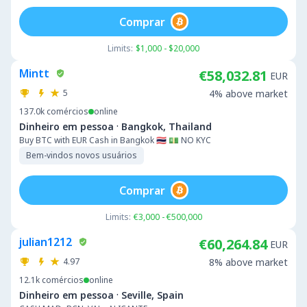
Comprar
Limits:
$1,000 - $20,000
Mintt
€58,032.81
EUR
5
4% above market
137.0k
comércios
online
·
Dinheiro em pessoa
Bangkok, Thailand
Buy BTC with EUR Cash in Bangkok 🇹🇭 💵 NO KYC
Bem-vindos novos usuários
Comprar
Limits:
€3,000 - €500,000
julian1212
€60,264.84
EUR
4.97
8% above market
12.1k
comércios
online
·
Dinheiro em pessoa
Seville, Spain