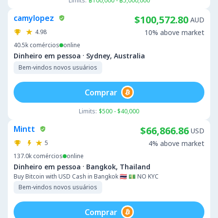
Limits:
฿100,000 - ฿5,000,000
camylopez
$100,572.80
AUD
4.98
10% above market
40.5k
comércios
online
·
Dinheiro em pessoa
Sydney, Australia
Bem-vindos novos usuários
Comprar
Limits:
$500 - $40,000
Mintt
$66,866.86
USD
5
4% above market
137.0k
comércios
online
·
Dinheiro em pessoa
Bangkok, Thailand
Buy Bitcoin with USD Cash in Bangkok 🇹🇭 💵 NO KYC
Bem-vindos novos usuários
Comprar