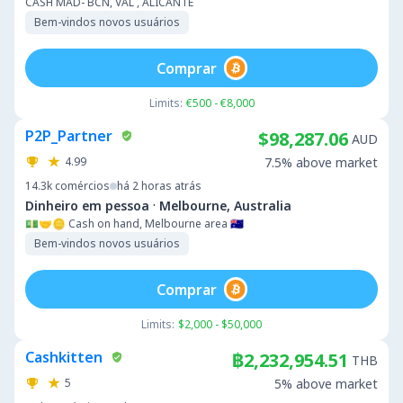
CASH MAD- BCN, VAL , ALICANTE
Bem-vindos novos usuários
Comprar
Limits:
€500 - €8,000
P2P_Partner
$98,287.06
AUD
4.99
7.5% above market
14.3k
comércios
há 2 horas atrás
·
Dinheiro em pessoa
Melbourne, Australia
💵🤝🪙 Cash on hand, Melbourne area 🇦🇺
Bem-vindos novos usuários
Comprar
Limits:
$2,000 - $50,000
Cashkitten
฿2,232,954.51
THB
5
5% above market