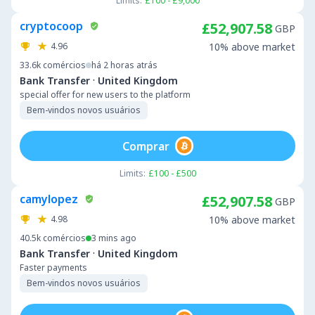
Limits:
£100 - £9,000
cryptocoop
£52,907.58
GBP
4.96
10% above market
33.6k
comércios
há 2 horas atrás
·
Bank Transfer
United Kingdom
special offer for new users to the platform
Bem-vindos novos usuários
Comprar
Limits:
£100 - £500
camylopez
£52,907.58
GBP
4.98
10% above market
40.5k
comércios
3 mins ago
·
Bank Transfer
United Kingdom
Faster payments
Bem-vindos novos usuários