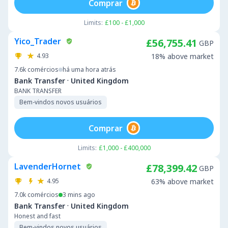
Comprar
Limits:
£100 - £1,000
Yico_Trader
£56,755.41
GBP
4.93
18% above market
7.6k
comércios
há uma hora atrás
·
Bank Transfer
United Kingdom
BANK TRANSFER
Bem-vindos novos usuários
Comprar
Limits:
£1,000 - £400,000
LavenderHornet
£78,399.42
GBP
4.95
63% above market
7.0k
comércios
3 mins ago
·
Bank Transfer
United Kingdom
Honest and fast
Bem-vindos novos usuários