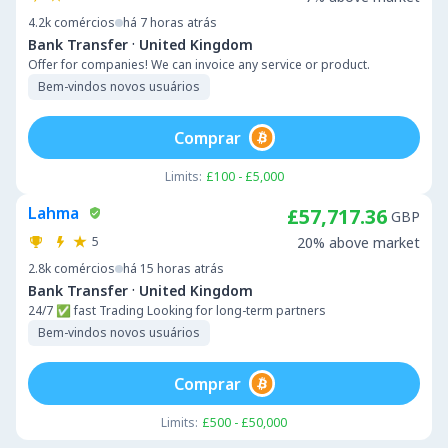
4.2k
comércios
há 7 horas atrás
·
Bank Transfer
United Kingdom
Offer for companies! We can invoice any service or product.
Bem-vindos novos usuários
Comprar
Limits:
£100 - £5,000
Lahma
£57,717.36
GBP
5
20% above market
2.8k
comércios
há 15 horas atrás
·
Bank Transfer
United Kingdom
24/7 ✅ fast Trading Looking for long-term partners
Bem-vindos novos usuários
Comprar
Limits:
£500 - £50,000