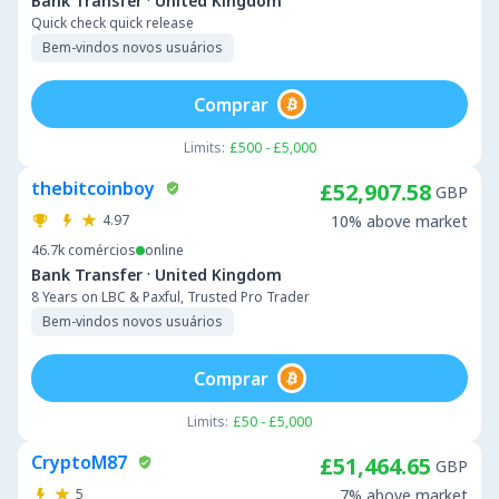
·
Bank Transfer
United Kingdom
Quick check quick release
Bem-vindos novos usuários
Comprar
Limits:
£500 - £5,000
thebitcoinboy
£52,907.58
GBP
4.97
10% above market
46.7k
comércios
online
·
Bank Transfer
United Kingdom
8 Years on LBC & Paxful, Trusted Pro Trader
Bem-vindos novos usuários
Comprar
Limits:
£50 - £5,000
CryptoM87
£51,464.65
GBP
5
7% above market