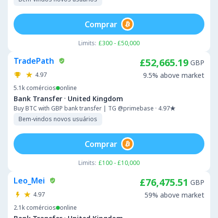
Comprar
Limits:
£300 - £50,000
TradePath
£52,665.19
GBP
4.97
9.5% above market
5.1k
comércios
online
·
Bank Transfer
United Kingdom
Buy BTC with GBP bank transfer | TG @primebase · 4.97★
Bem-vindos novos usuários
Comprar
Limits:
£100 - £10,000
Leo_Mei
£76,475.51
GBP
4.97
59% above market
2.1k
comércios
online