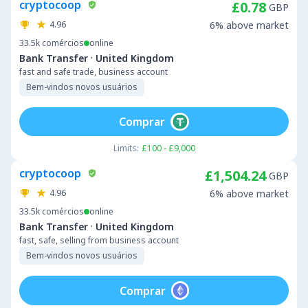
cryptocoop
£0.78
GBP
4.96
6% above market
33.5k
comércios
online
·
Bank Transfer
United Kingdom
fast and safe trade, business account
Bem-vindos novos usuários
Comprar
Limits:
£100 - £9,000
cryptocoop
£1,504.24
GBP
4.96
6% above market
33.5k
comércios
online
·
Bank Transfer
United Kingdom
fast, safe, selling from business account
Bem-vindos novos usuários
Comprar