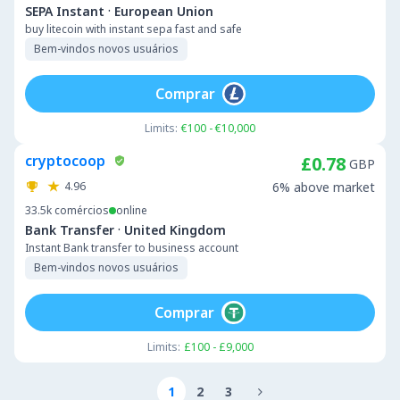
·
SEPA Instant
European Union
buy litecoin with instant sepa fast and safe
Bem-vindos novos usuários
Comprar
Limits:
€100 - €10,000
cryptocoop
£0.78
GBP
4.96
6% above market
33.5k
comércios
online
·
Bank Transfer
United Kingdom
Instant Bank transfer to business account
Bem-vindos novos usuários
Comprar
Limits:
£100 - £9,000
1
2
3
