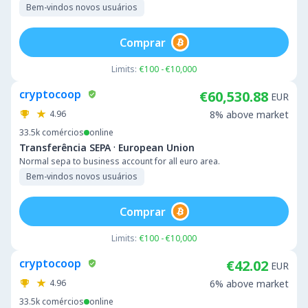
Bem-vindos novos usuários
Comprar
Limits:
€100 - €10,000
cryptocoop
€60,530.88
EUR
4.96
8% above market
33.5k
comércios
online
·
Transferência SEPA
European Union
Normal sepa to business account for all euro area.
Bem-vindos novos usuários
Comprar
Limits:
€100 - €10,000
cryptocoop
€42.02
EUR
4.96
6% above market
33.5k
comércios
online