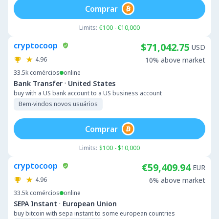
Comprar
Limits:
€100 - €10,000
cryptocoop
$71,042.75
USD
4.96
10% above market
33.5k
comércios
online
·
Bank Transfer
United States
buy with a US bank account to a US business account
Bem-vindos novos usuários
Comprar
Limits:
$100 - $10,000
cryptocoop
€59,409.94
EUR
4.96
6% above market
33.5k
comércios
online
·
SEPA Instant
European Union
buy bitcoin with sepa instant to some european countries