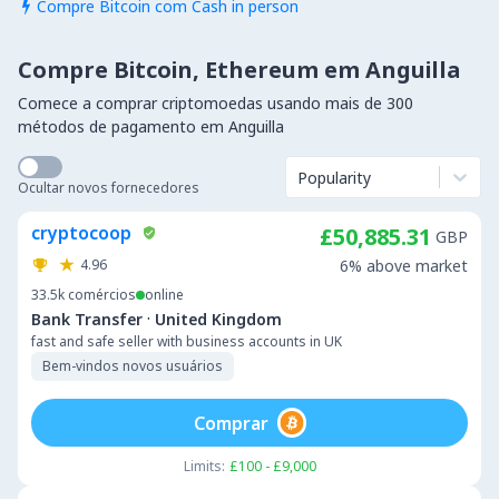
Compre Bitcoin com Cash in person

Compre Bitcoin, Ethereum em Anguilla
Comece a comprar criptomoedas usando mais de 300
métodos de pagamento em Anguilla
Popularity
Ocultar novos fornecedores
cryptocoop
£50,885.31
GBP
4.96
6% above market
33.5k
comércios
online
·
Bank Transfer
United Kingdom
fast and safe seller with business accounts in UK
Bem-vindos novos usuários
Comprar
Limits:
£100 - £9,000