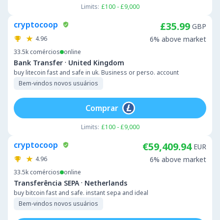
Limits:
£100 - £9,000
cryptocoop
£35.99
GBP
4.96
6% above market
33.5k
comércios
online
·
Bank Transfer
United Kingdom
buy litecoin fast and safe in uk. Business or perso. account
Bem-vindos novos usuários
Comprar
Limits:
£100 - £9,000
cryptocoop
€59,409.94
EUR
4.96
6% above market
33.5k
comércios
online
·
Transferência SEPA
Netherlands
buy bitcoin fast and safe. instant sepa and ideal
Bem-vindos novos usuários