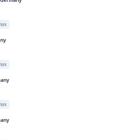
Germany
ios
ny
ios
any
ios
any