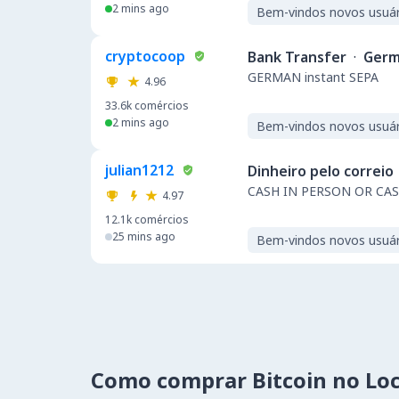
2 mins ago
Bem-vindos novos usuár
cryptocoop
Bank Transfer
·
Germ
GERMAN instant SEPA
4.96
33.6k
comércios
2 mins ago
Bem-vindos novos usuár
julian1212
Dinheiro pelo correio
CASH IN PERSON OR CA
4.97
12.1k
comércios
25 mins ago
Bem-vindos novos usuár
Como comprar Bitcoin no Lo