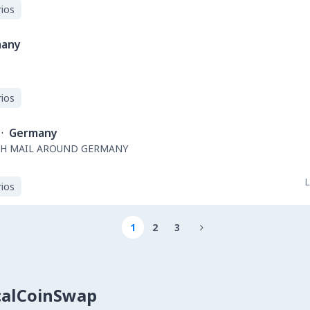
ios
any
ios
·
Germany
SH MAIL AROUND GERMANY
L
ios
1
2
3

calCoinSwap