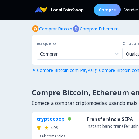
LocalCoinSwap
Compre
Vender
Comprar Bitcoin
Comprar Ethereum
eu quero
Cripto
Comprar
Qualq
Compre Bitcoin com PayPal
Compre Bitcoin com


Compre Bitcoin, Ethereum 
Comece a comprar criptomoedas usando mais
cryptocoop
Transferência SEPA
·
Instant bank transfer usin
4.96
33.6k
comércios