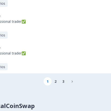
ios
e
ssional trader✅
ios
e
ssional trader✅
ios
1
2
3

calCoinSwap