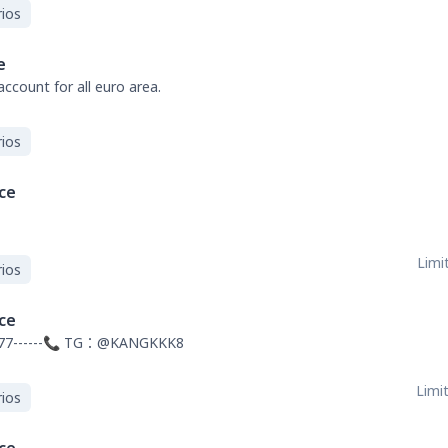
ios
e
ccount for all euro area.
ios
ce
Limit
ios
ce
77------📞 TG：@KANGKKK8
Limit
ios