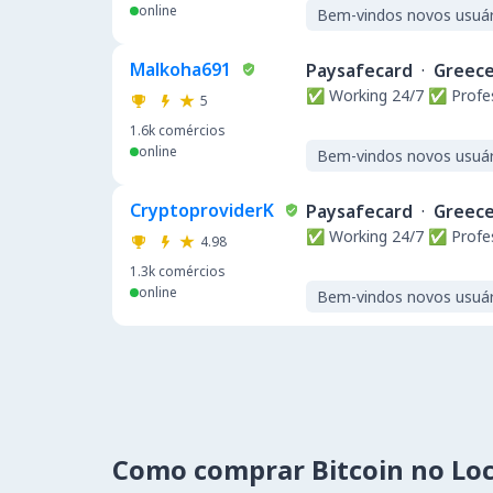
online
Bem-vindos novos usuár
Malkoha691
Paysafecard
·
Greec
✅ Working 24/7 ✅ Profe
5
1.6k
comércios
online
Bem-vindos novos usuár
CryptoproviderK
Paysafecard
·
Greec
✅ Working 24/7 ✅ Profe
4.98
1.3k
comércios
online
Bem-vindos novos usuár
Como comprar Bitcoin no Lo