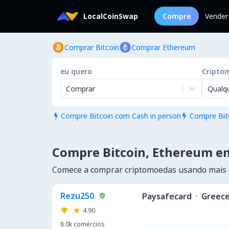
LocalCoinSwap
Compre
Vender
Comprar Bitcoin
Comprar Ethereum
eu quero
Cripto
Comprar
Qualq
Compre Bitcoin com Cash in person
Compre Bit


Compre Bitcoin, Ethereum e
Comece a comprar criptomoedas usando mais
Rezu250
Paysafecard
·
Greec
4.90
8.0k
comércios