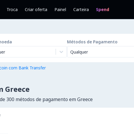
Troca
Criar oferta
Painel
Carteira
Spend
moeda
Métodos de Pagamento
uer
Qualquer
coin com Bank Transfer
m Greece
 de 300 métodos de pagamento em Greece
e