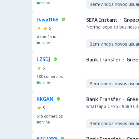
online
Bem-vindos novos usuár
David168
SEPA Instant
·
Greec
Normal sepa to business a
5
4
comércios
online
Bem-vindos novos usuár
LZSDJ
Bank Transfer
·
Gree
5
180
comércios
online
Bem-vindos novos usuár
KKGAN
Bank Transfer
·
Gree
whatsapp：+852 9684 03
5
619
comércios
online
Bem-vindos novos usuár
BTC1888