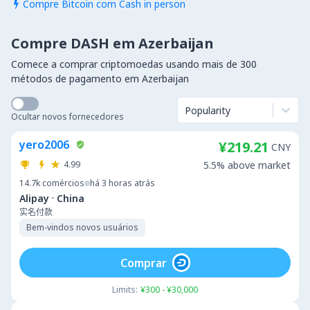
Compre Bitcoin com Cash in person

Compre DASH em Azerbaijan
Comece a comprar criptomoedas usando mais de 300
métodos de pagamento em Azerbaijan
Popularity
Ocultar novos fornecedores
yero2006
¥219.21
CNY
4.99
5.5% above market
14.7k
comércios
há 3 horas atrás
·
Alipay
China
实名付款
Bem-vindos novos usuários
Comprar
Limits:
¥300 - ¥30,000