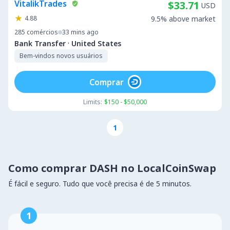
VitalikTrades
$33.71
USD
4.88
9.5% above market
285
comércios
33 mins ago
·
Bank Transfer
United States
Bem-vindos novos usuários
Comprar
Limits:
$150 - $50,000
1
Como comprar DASH no LocalCoinSwap
É fácil e seguro. Tudo que você precisa é de 5 minutos.
1