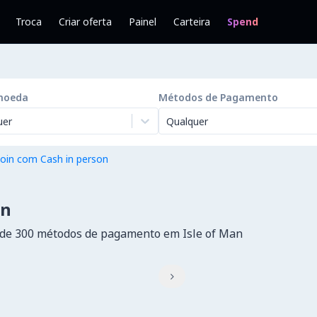
Troca
Criar oferta
Painel
Carteira
Spend
moeda
Métodos de Pagamento
uer
Qualquer
oin com Cash in person
an
de 300 métodos de pagamento em Isle of Man
