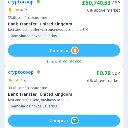
cryptocoop
£50,740.53
GBP
4.96
6% above market
33.6k
comércios
online
·
Bank Transfer
United Kingdom
fast and safe seller with business accounts in UK
Bem-vindos novos usuários
Comprar
Limits:
£100 - £9,000
cryptocoop
£0.78
GBP
4.96
6% above market
33.6k
comércios
online
·
Bank Transfer
United Kingdom
fast and safe trade, business account
Bem-vindos novos usuários
Comprar