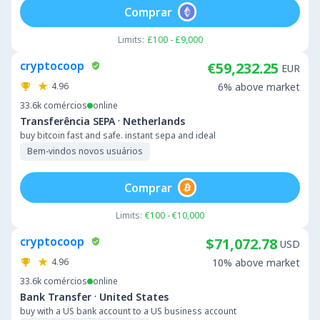
Comprar
Limits:
£100 - £9,000
cryptocoop
€59,232.25
EUR
4.96
6% above market
33.6k
comércios
online
·
Transferência SEPA
Netherlands
buy bitcoin fast and safe. instant sepa and ideal
Bem-vindos novos usuários
Comprar
Limits:
€100 - €10,000
cryptocoop
$71,072.78
USD
4.96
10% above market
33.6k
comércios
online
·
Bank Transfer
United States
buy with a US bank account to a US business account