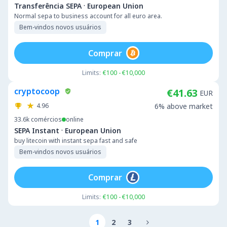
·
Transferência SEPA
European Union
Normal sepa to business account for all euro area.
Bem-vindos novos usuários
Comprar
Limits:
€100 - €10,000
cryptocoop
€41.63
EUR
4.96
6% above market
33.6k
comércios
online
·
SEPA Instant
European Union
buy litecoin with instant sepa fast and safe
Bem-vindos novos usuários
Comprar
Limits:
€100 - €10,000
1
2
3
