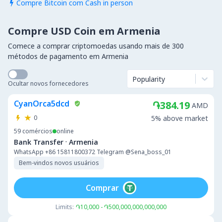
Compre Bitcoin com Cash in person

Compre USD Coin em Armenia
Comece a comprar criptomoedas usando mais de 300
métodos de pagamento em Armenia
Popularity
Ocultar novos fornecedores
CyanOrca5dcd
֏384.19
AMD
0
5% above market
59
comércios
online
·
Bank Transfer
Armenia
WhatsApp +86 15811800372 Telegram @Sena_boss_01
Bem-vindos novos usuários
Comprar
Limits:
֏10,000 - ֏500,000,000,000,000