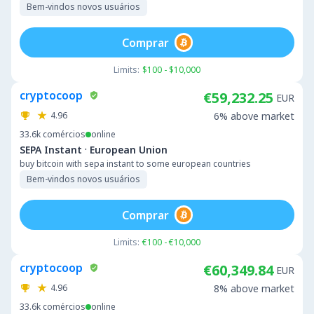
Bem-vindos novos usuários
Comprar
Limits:
$100 - $10,000
cryptocoop
€59,232.25
EUR
4.96
6% above market
33.6k
comércios
online
·
SEPA Instant
European Union
buy bitcoin with sepa instant to some european countries
Bem-vindos novos usuários
Comprar
Limits:
€100 - €10,000
cryptocoop
€60,349.84
EUR
4.96
8% above market
33.6k
comércios
online