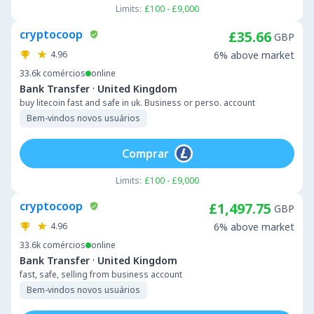
Limits:
£100 - £9,000
cryptocoop
£35.66
GBP
4.96
6% above market
33.6k
comércios
online
·
Bank Transfer
United Kingdom
buy litecoin fast and safe in uk. Business or perso. account
Bem-vindos novos usuários
Comprar
Limits:
£100 - £9,000
cryptocoop
£1,497.75
GBP
4.96
6% above market
33.6k
comércios
online
·
Bank Transfer
United Kingdom
fast, safe, selling from business account
Bem-vindos novos usuários