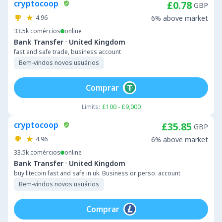
cryptocoop
£0.78
GBP
4.96
6% above market
33.5k
comércios
online
·
Bank Transfer
United Kingdom
fast and safe trade, business account
Bem-vindos novos usuários
Comprar
Limits:
£100 - £9,000
cryptocoop
£35.85
GBP
4.96
6% above market
33.5k
comércios
online
·
Bank Transfer
United Kingdom
buy litecoin fast and safe in uk. Business or perso. account
Bem-vindos novos usuários
Comprar