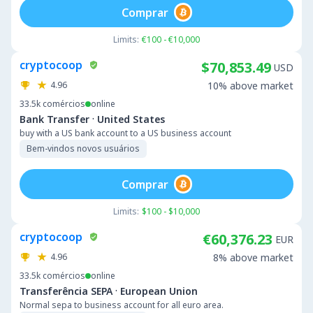
Comprar
Limits:
€100 - €10,000
cryptocoop
$70,853.49
USD
4.96
10% above market
33.5k
comércios
online
·
Bank Transfer
United States
buy with a US bank account to a US business account
Bem-vindos novos usuários
Comprar
Limits:
$100 - $10,000
cryptocoop
€60,376.23
EUR
4.96
8% above market
33.5k
comércios
online
·
Transferência SEPA
European Union
Normal sepa to business account for all euro area.