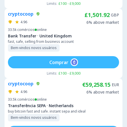
Limits:
£100 - £9,000
cryptocoop
£1,501.92
GBP
4.96
6% above market
33.5k
comércios
online
·
Bank Transfer
United Kingdom
fast, safe, selling from business account
Bem-vindos novos usuários
Comprar
Limits:
£100 - £9,000
cryptocoop
€59,258.15
EUR
4.96
6% above market
33.5k
comércios
online
·
Transferência SEPA
Netherlands
buy bitcoin fast and safe. instant sepa and ideal
Bem-vindos novos usuários