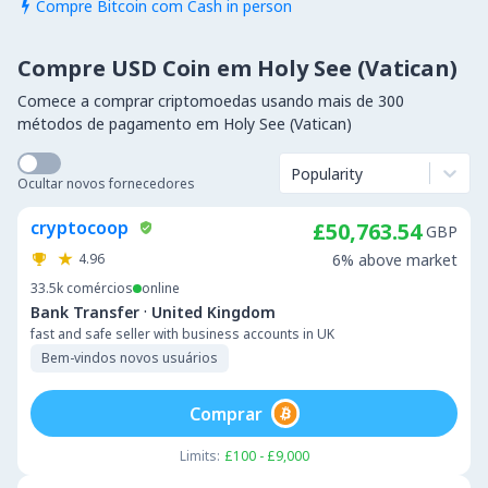
Compre Bitcoin com Cash in person

Compre USD Coin em Holy See (Vatican)
Comece a comprar criptomoedas usando mais de 300
métodos de pagamento em Holy See (Vatican)
Popularity
Ocultar novos fornecedores
cryptocoop
£50,763.54
GBP
4.96
6% above market
33.5k
comércios
online
·
Bank Transfer
United Kingdom
fast and safe seller with business accounts in UK
Bem-vindos novos usuários
Comprar
Limits:
£100 - £9,000