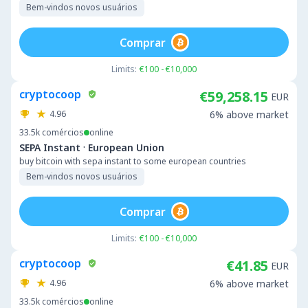
Bem-vindos novos usuários
Comprar
Limits:
€100 - €10,000
cryptocoop
€59,258.15
EUR
4.96
6% above market
33.5k
comércios
online
·
SEPA Instant
European Union
buy bitcoin with sepa instant to some european countries
Bem-vindos novos usuários
Comprar
Limits:
€100 - €10,000
cryptocoop
€41.85
EUR
4.96
6% above market
33.5k
comércios
online