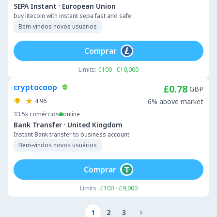
·
SEPA Instant
European Union
buy litecoin with instant sepa fast and safe
Bem-vindos novos usuários
Comprar
Limits:
€100 - €10,000
cryptocoop
£0.78
GBP
4.96
6% above market
33.5k
comércios
online
·
Bank Transfer
United Kingdom
Instant Bank transfer to business account
Bem-vindos novos usuários
Comprar
Limits:
£100 - £9,000
1
2
3
