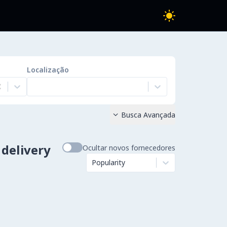
Localização
l Card Email delivery
Busca Avançada

 delivery
Ocultar novos fornecedores
Popularity