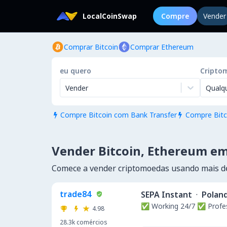
LocalCoinSwap
Compre
Vender
Comprar Bitcoin
Comprar Ethereum
eu quero
Cripto
Vender
Qualq
Compre Bitcoin com Bank Transfer
Compre Bitc


Vender Bitcoin, Ethereum e
Comece a vender criptomoedas usando mais 
trade84
SEPA Instant
·
Polan
✅ Working 24/7 ✅ Profe
4.98
28.3k
comércios