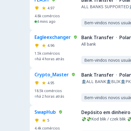
Bank Transfer
·
Pola
ALL BANKS SUPPORTED
4.97
4.8k
comércios
4 mins ago
Bem-vindos novos usuár
Eagleexchanger
Bank Transfer
·
Pola
All bank
4.96
1.5k
comércios
há 4 horas atrás
Bem-vindos novos usuár
Crypto_Master
Bank Transfer
·
Pola
🏦ALL BANK🏦BLIK🏦P
4.95
18.5k
comércios
há 2 horas atrás
Bem-vindos novos usuár
SwapHub
Depósito em dinheiro
💸💸Kod blik / czek blik 
5
4.4k
comércios