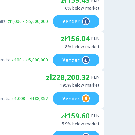
6% below market
Vender
its:
zł1,000 - zł5,000,000
zł156.04
PLN
8% below market
Vender
imits:
zł100 - zł5,000,000
zł228,200.32
PLN
4.95% below market
Vender
imits:
zł1,000 - zł188,357
zł159.60
PLN
5.9% below market