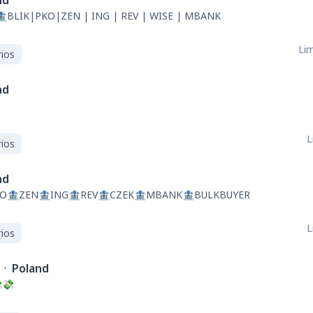
nd
BLIK|PKO|ZEN | ING | REV | WISE | MBANK
Lim
ios
nd
L
ios
nd
KO🏦ZEN🏦ING🏦REV🏦CZEK🏦MBANK🏦BULKBUYER
L
ios
·
Poland
💸💸