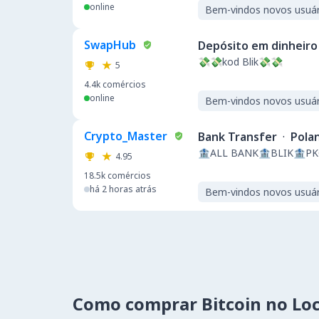
online
Bem-vindos novos usuár
SwapHub
Depósito em dinheiro
💸💸kod Blik💸💸
5
4.4k
comércios
online
Bem-vindos novos usuár
Crypto_Master
Bank Transfer
·
Pola
🏦ALL BANK🏦BLIK🏦P
4.95
18.5k
comércios
há 2 horas atrás
Bem-vindos novos usuár
Como comprar Bitcoin no Lo