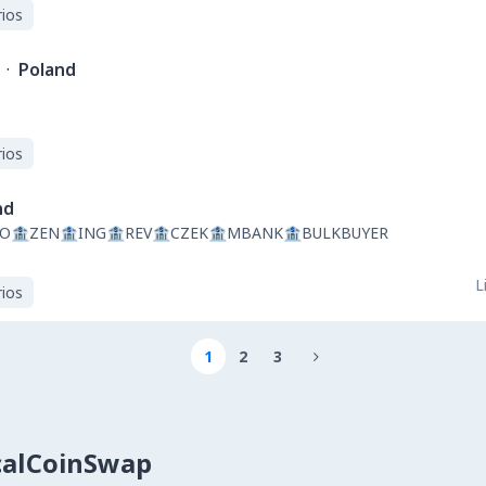
ios
·
Poland
ios
nd
KO🏦ZEN🏦ING🏦REV🏦CZEK🏦MBANK🏦BULKBUYER
L
ios
1
2
3

calCoinSwap