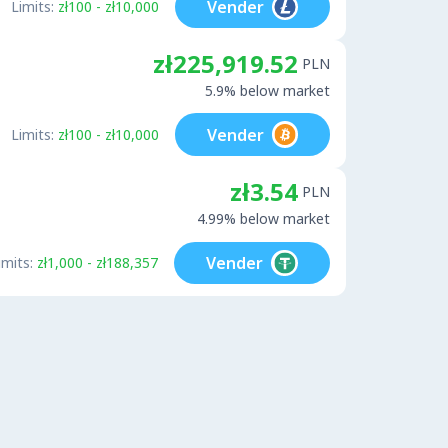
Vender
Limits:
zł100 - zł10,000
zł225,919.52
PLN
5.9% below market
Vender
Limits:
zł100 - zł10,000
zł3.54
PLN
4.99% below market
Vender
imits:
zł1,000 - zł188,357