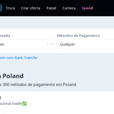
Troca
Criar oferta
Painel
Carteira
Spend
moeda
Métodos de Pagamento
uer
Qualquer
oin com Bank Transfer
m Poland
de 300 métodos de pagamento em Poland
d
ssional trader✅