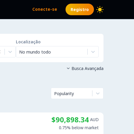
Conecte-se
Registro
Localização
No mundo todo
Busca Avançada

Popularity
$90,898.34
AUD
0.75% below market