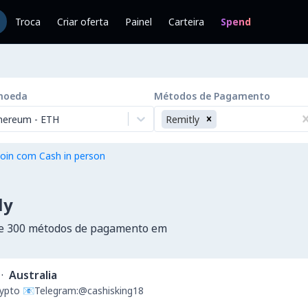
Troca
Criar oferta
Painel
Carteira
Spend
moeda
Métodos de Pagamento
hereum
-
ETH
Remitly
oin com Cash in person
ly
de 300 métodos de pagamento em
·
Australia
Crypto 📧Telegram:@cashisking18