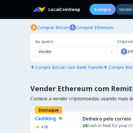
LocalCoinSwap
Compre
Vender
Comprar Bitcoin
Comprar Ethereum
eu quero
Cripto
Vender
Et
Compre Bitcoin com Bank Transfer
Compre Bitc


Vender Ethereum com Remit
Comece a vender criptomoedas usando mais 
Destaque
Cashking
Dinheiro pelo correio
💵Cash in Mail for your 
4.98