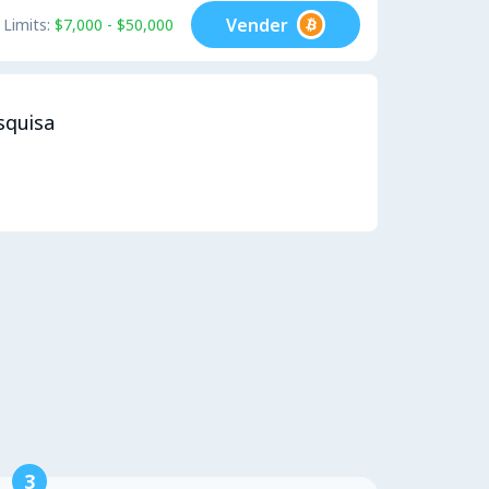
Vender
Limits:
$7,000 - $50,000
squisa
3