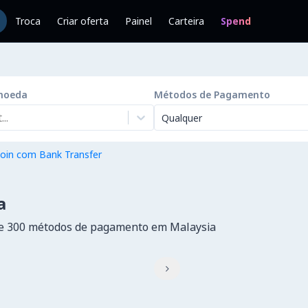
Troca
Criar oferta
Painel
Carteira
Spend
moeda
Métodos de Pagamento
..
Qualquer
oin com Bank Transfer
a
de 300 métodos de pagamento em Malaysia
