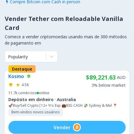
Compre Bitcoin com Cash in person

Vender Tether com Reloadable Vanilla
Card
Comece a vender criptomoedas usando mais de 300 métodos
de pagamento em
Popularity
Destaque
Kosmo
$89,221.63
AUD
4.58
3% below market
11.7k
comércios
online
·
Depósito em dinheiro
Australia
🚀Buy/Sell Crypto|12+ Yrs Exp 💼BIG CASH 💸 Sydney & Mel 📍
Bem-vindos novos usuários
Vender