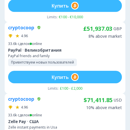
Купить
Limits:
€100 - €10,000
cryptocoop
£51,937.03
GBP
4.96
8% above market
33.6k
сделок
online
·
PayPal
Великобритания
PayPal friends and family
Приветствуем новых пользователей
Купить
Limits:
£100 - £2,000
cryptocoop
$71,411.85
USD
4.96
10% above market
33.6k
сделок
online
·
Zelle Pay
США
Zelle instant payments in Usa