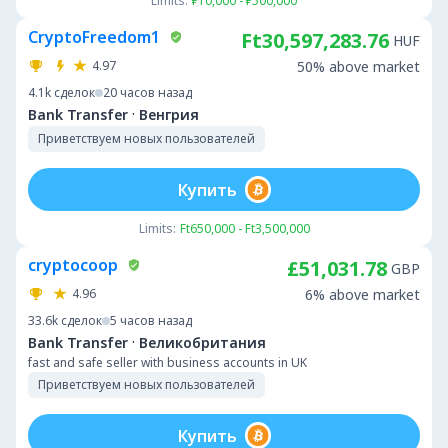
Limits:
₽10,000 - ₽500,000
CryptoFreedom1
Ft30,597,283.76
HUF
4.97
50% above market
4.1k
сделок
20 часов назад
·
Bank Transfer
Венгрия
Приветствуем новых пользователей
Купить
Limits:
Ft650,000 - Ft3,500,000
cryptocoop
£51,031.78
GBP
4.96
6% above market
33.6k
сделок
5 часов назад
·
Bank Transfer
Великобритания
fast and safe seller with business accounts in UK
Приветствуем новых пользователей
Купить