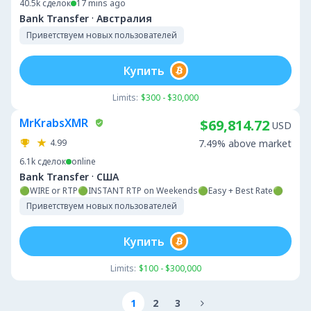
40.5k
сделок
17 mins ago
·
Bank Transfer
Австралия
Приветствуем новых пользователей
Купить
Limits:
$300 - $30,000
MrKrabsXMR
$69,814.72
USD
4.99
7.49% above market
6.1k
сделок
online
·
Bank Transfer
США
🟢WIRE or RTP🟢INSTANT RTP on Weekends🟢Easy + Best Rate🟢
Приветствуем новых пользователей
Купить
Limits:
$100 - $300,000
1
2
3
