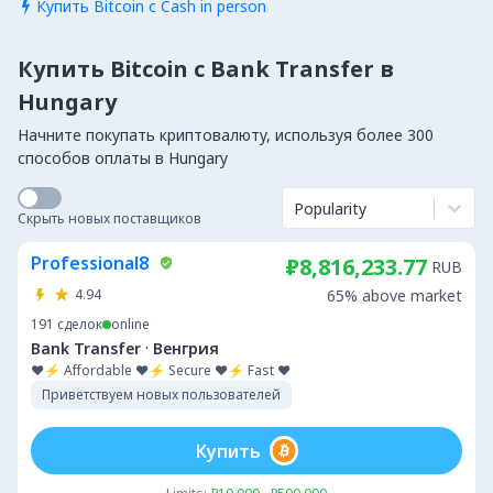
Купить Bitcoin с Cash in person

Купить Bitcoin с Bank Transfer в
Hungary
Начните покупать криптовалюту, используя более 300
способов оплаты в Hungary
Popularity
Скрыть новых поставщиков
Professional8
₽8,816,233.77
RUB
4.94
65% above market
191
сделок
online
·
Bank Transfer
Венгрия
❤️⚡ Affordable ❤️⚡ Secure ❤️⚡ Fast ❤️
Приветствуем новых пользователей
Купить