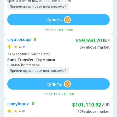
special offer for new users to the platform
Приветствуем новых пользователей
Купить
Limits:
£100 - £500
cryptocoop
€59,550.70
EUR
4.96
6% above market
33.6k
сделок
5 часов назад
·
Bank Transfer
Германия
GERMAN instant sepa
Приветствуем новых пользователей
Купить
Limits:
€100 - €5,000
camylopez
$101,110.92
AUD
4.98
10% above market