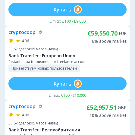
Купить
Limits:
£100 - £9,000
cryptocoop
€59,550.70
EUR
4.96
6% above market
33.6k
сделок
5 часов назад
·
Bank Transfer
European Union
Instant sepa to business or freelance account
Приветствуем новых пользователей
Купить
Limits:
€100 - €10,000
cryptocoop
£52,957.51
GBP
4.96
10% above market
33.6k
сделок
5 часов назад
·
Bank Transfer
Великобритания