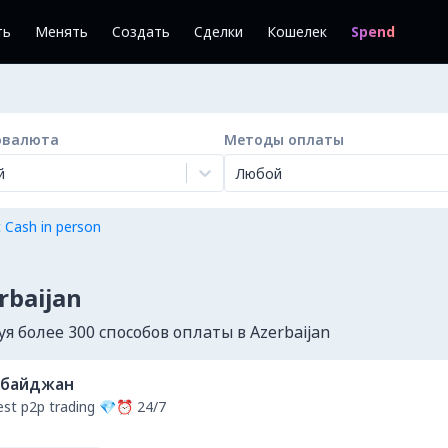
ть
Менять
Создать
Сделки
Кошелек
Spend
овалюта
Методы оплаты
й
Любой
 Cash in person
rbaijan
 более 300 способов оплаты в Azerbaijan
рбайджан
st p2p trading 💎⏰ 24/7