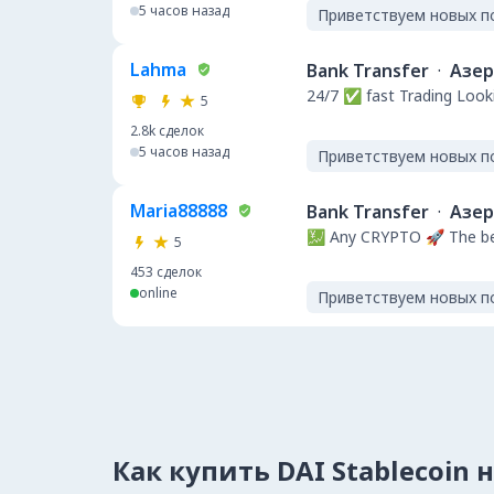
5 часов назад
Приветствуем новых п
Lahma
Bank Transfer
·
Азе
24/7 ✅ fast Trading Looki
5
2.8k
сделок
5 часов назад
Приветствуем новых п
Maria88888
Bank Transfer
·
Азе
💹 Any CRYPTO 🚀 The be
5
453
сделок
online
Приветствуем новых п
Как купить DAI Stablecoin 