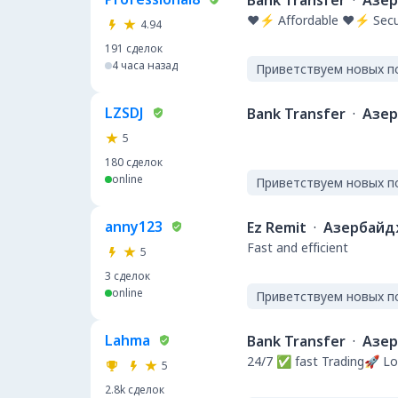
Bank Transfer
·
Азе
❤️⚡ Affordable ❤️⚡ Secu
4.94
191
сделок
4 часа назад
Приветствуем новых п
LZSDJ
Bank Transfer
·
Азе
5
180
сделок
online
Приветствуем новых п
anny123
Ez Remit
·
Азербайд
Fast and efficient
5
3
сделок
online
Приветствуем новых п
Lahma
Bank Transfer
·
Азе
24/7 ✅ fast Trading🚀 Lo
5
2.8k
сделок