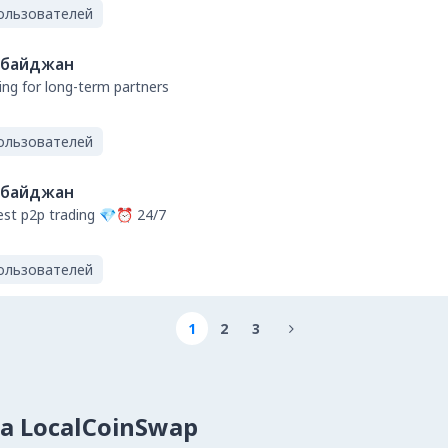
ользователей
рбайджан
ng for long-term partners
ользователей
рбайджан
st p2p trading 💎⏰ 24/7
ользователей
1
2
3

на LocalCoinSwap