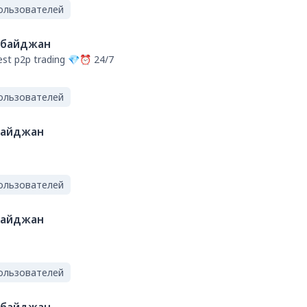
ользователей
рбайджан
st p2p trading 💎⏰ 24/7
ользователей
байджан
ользователей
байджан
ользователей