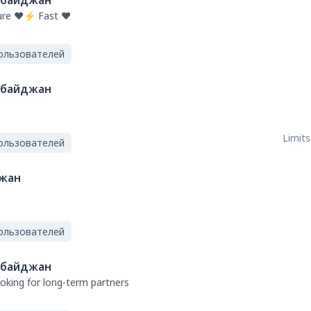
рбайджан
re ❤️⚡ Fast ❤️
ользователей
рбайджан
Limits
ользователей
жан
ользователей
рбайджан
oking for long-term partners