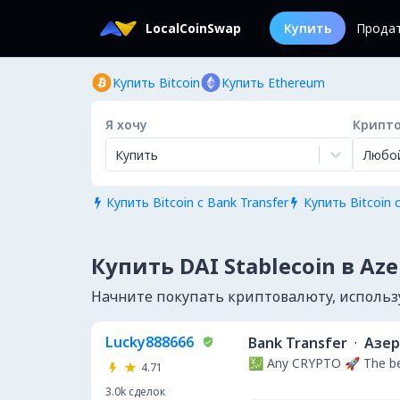
LocalCoinSwap
Купить
Прода
Купить Bitcoin
Купить Ethereum
Я хочу
Крипт
Купить
Любо
Купить Bitcoin с Bank Transfer
Купить Bitcoin с


Купить DAI Stablecoin в Aze
Начните покупать криптовалюту, используя
Lucky888666
Bank Transfer
·
Азе
💹 Any CRYPTO 🚀 The be
4.71
3.0k
сделок