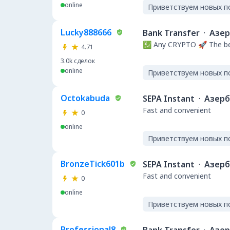
online
Приветствуем новых п
Lucky888666
Bank Transfer
·
Азе
💹 Any CRYPTO 🚀 The be
4.71
3.0k
сделок
online
Приветствуем новых п
Octokabuda
SEPA Instant
·
Азер
Fast and convenient
0
online
Приветствуем новых п
BronzeTick601b
SEPA Instant
·
Азер
Fast and convenient
0
online
Приветствуем новых п
Professional8