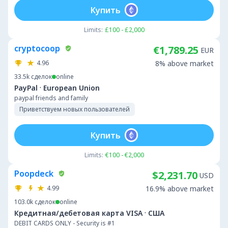
Купить
Limits:
£100 - £2,000
cryptocoop
€1,789.25
EUR
4.96
8% above market
33.5k
сделок
online
·
PayPal
European Union
paypal friends and family
Приветствуем новых пользователей
Купить
Limits:
€100 - €2,000
Poopdeck
$2,231.70
USD
4.99
16.9% above market
103.0k
сделок
online
·
Кредитная/дебетовая карта VISA
США
DEBIT CARDS ONLY - Security is #1