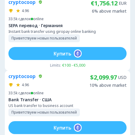
cryptocoop
€1,756.12
EUR
4.96
6% above market
33.5k
сделок
online
·
SEPA перевод
Германия
Instant bank transfer using giropay online banking
Приветствуем новых пользователей
Купить
Limits:
€100 - €5,000
cryptocoop
$2,099.97
USD
4.96
10% above market
33.5k
сделок
online
·
Bank Transfer
США
US bank transfer to business account
Приветствуем новых пользователей
Купить