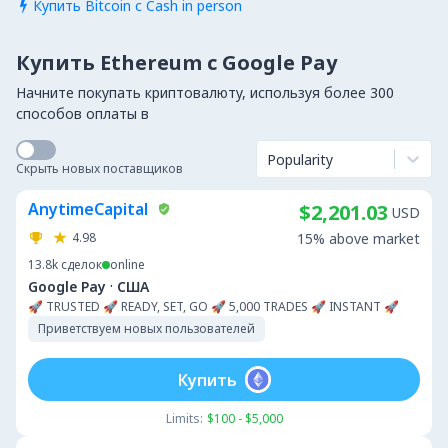
Купить Bitcoin с Cash in person

Купить Ethereum с Google Pay
Начните покупать криптовалюту, используя более 300
способов оплаты в
Popularity
Скрыть новых поставщиков
AnytimeCapital
$2,201.03
USD
4.98
15% above market
13.8k
сделок
online
·
Google Pay
США
🚀 TRUSTED 🚀 READY, SET, GO 🚀 5,000 TRADES 🚀 INSTANT 🚀
Приветствуем новых пользователей
Купить
Limits:
$100 - $5,000