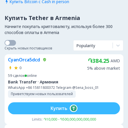
Купить Bitcoin с Cash in person

Купить Tether в Armenia
Начните покупать криптовалюту, используя более 300
способов оплаты в Armenia
Popularity
Скрыть новых поставщиков
CyanOrca5dcd
֏384.25
AMD
0
5% above market
59
сделок
online
·
Bank Transfer
Армения
WhatsApp +86 15811800372 Telegram @Sena_boss_01
Приветствуем новых пользователей
Купить
Limits:
֏10,000 - ֏500,000,000,000,000