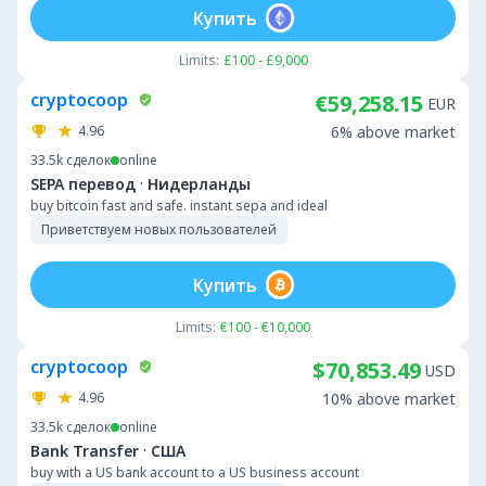
Купить
Limits:
£100 - £9,000
cryptocoop
€59,258.15
EUR
4.96
6% above market
33.5k
сделок
online
·
SEPA перевод
Нидерланды
buy bitcoin fast and safe. instant sepa and ideal
Приветствуем новых пользователей
Купить
Limits:
€100 - €10,000
cryptocoop
$70,853.49
USD
4.96
10% above market
33.5k
сделок
online
·
Bank Transfer
США
buy with a US bank account to a US business account