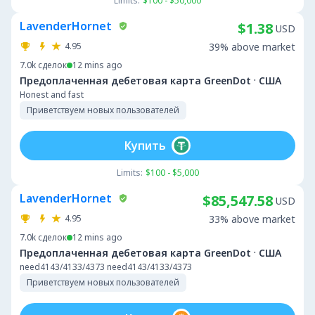
Limits:
$100 - $50,000
LavenderHornet
$1.38
USD
4.95
39% above market
7.0k
сделок
12 mins ago
·
Предоплаченная дебетовая карта GreenDot
США
Honest and fast
Приветствуем новых пользователей
Купить
Limits:
$100 - $5,000
LavenderHornet
$85,547.58
USD
4.95
33% above market
7.0k
сделок
12 mins ago
·
Предоплаченная дебетовая карта GreenDot
США
need4143/4133/4373 need4143/4133/4373
Приветствуем новых пользователей