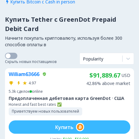
Купить Bitcoin с Cash in person

Купить Tether с GreenDot Prepaid
Debit Card
Начните покупать криптовалюту, используя более 300
способов оплаты в
Popularity
Скрыть новых поставщиков
William63666
$91,889.67
USD
4.97
42.86% above market
5.3k
сделок
online
·
Предоплаченная дебетовая карта GreenDot
США
Honest and fast best rates ✅
Приветствуем новых пользователей
Купить