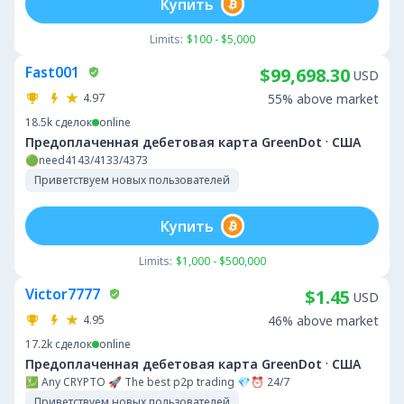
Купить
Limits:
$100 - $5,000
Fast001
$99,698.30
USD
4.97
55% above market
18.5k
сделок
online
·
Предоплаченная дебетовая карта GreenDot
США
🟢need4143/4133/4373
Приветствуем новых пользователей
Купить
Limits:
$1,000 - $500,000
Victor7777
$1.45
USD
4.95
46% above market
17.2k
сделок
online
·
Предоплаченная дебетовая карта GreenDot
США
💹 Any CRYPTO 🚀 The best p2p trading 💎⏰ 24/7
Приветствуем новых пользователей