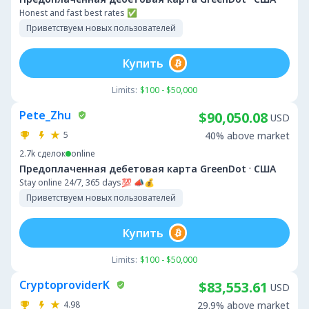
Honest and fast best rates ✅
Приветствуем новых пользователей
Купить
Limits:
$100 - $50,000
Pete_Zhu
$90,050.08
USD
5
40% above market
2.7k
сделок
online
·
Предоплаченная дебетовая карта GreenDot
США
Stay online 24/7, 365 days💯 📣💰
Приветствуем новых пользователей
Купить
Limits:
$100 - $50,000
CryptoproviderK
$83,553.61
USD
4.98
29.9% above market