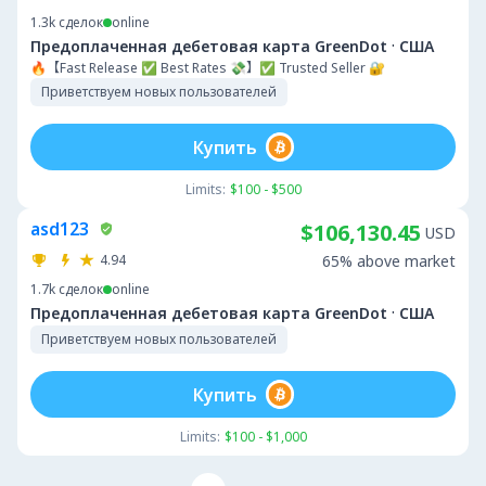
1.3k
сделок
online
·
Предоплаченная дебетовая карта GreenDot
США
🔥【Fast Release ✅ Best Rates 💸】✅ Trusted Seller 🔐
Приветствуем новых пользователей
Купить
Limits:
$100 - $500
asd123
$106,130.45
USD
4.94
65% above market
1.7k
сделок
online
·
Предоплаченная дебетовая карта GreenDot
США
Приветствуем новых пользователей
Купить
Limits:
$100 - $1,000