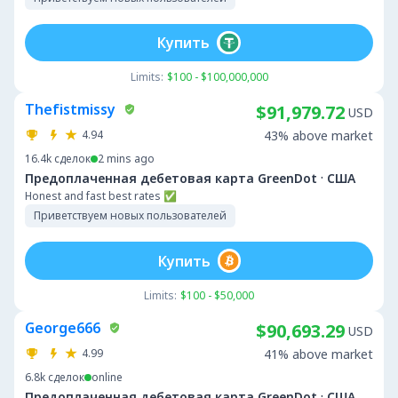
Купить
Limits:
$100 - $100,000,000
Thefistmissy
$91,979.72
USD
4.94
43% above market
16.4k
сделок
2 mins ago
·
Предоплаченная дебетовая карта GreenDot
США
Honest and fast best rates ✅
Приветствуем новых пользователей
Купить
Limits:
$100 - $50,000
George666
$90,693.29
USD
4.99
41% above market
6.8k
сделок
online
·
Предоплаченная дебетовая карта GreenDot
США