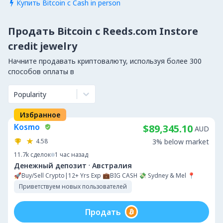
Купить Bitcoin с Cash in person

Продать Bitcoin с Reeds.com Instore
credit jewelry
Начните продавать криптовалюту, используя более 300
способов оплаты в
Popularity
Избранное
Kosmo
$89,345.10
AUD
4.58
3% below market
11.7k
сделок
1 час назад
·
Денежный депозит
Австралия
🚀Buy/Sell Crypto|12+ Yrs Exp 💼BIG CASH 💸 Sydney & Mel 📍
Приветствуем новых пользователей
Продать