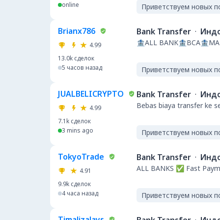
online
Приветствуем новых п
Brianx786
Bank Transfer
·
Инд
🏦ALL BANK🏦BCA🏦MA
4.99
13.0k
сделок
5 часов назад
Приветствуем новых п
JUALBELICRYPTO
Bank Transfer
·
Инд
Bebas biaya transfer ke 
4.99
7.1k
сделок
3 mins ago
Приветствуем новых п
TokyoTrade
Bank Transfer
·
Инд
ALL BANKS ✅ Fast Paym
4.91
9.9k
сделок
4 часа назад
Приветствуем новых п
Timalizalays