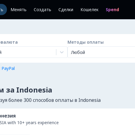
ть
Менять
Создать
Сделки
Кошелек
Spend
овалюта
Методы оплаты
й
Любой
с PayPal
 за Indonesia
я более 300 способов оплаты в Indonesia
онезия
IA with 10+ years experience