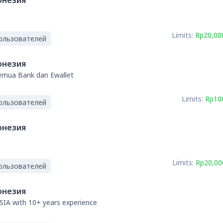
онезия
Limits:
Rp20,00
ользователей
онезия
semua Bank dan Ewallet
Limits:
Rp100
ользователей
онезия
Limits:
Rp20,00
ользователей
онезия
IA with 10+ years experience