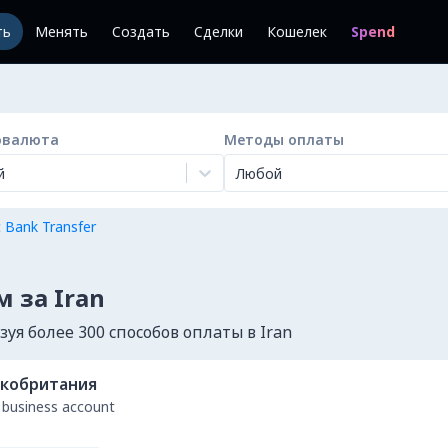
ть
Менять
Создать
Сделки
Кошелек
Spend
овалюта
Методы оплаты
й
Любой
с Bank Transfer
 за Iran
я более 300 способов оплаты в Iran
кобритания
 business account