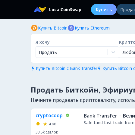
LocalCoinSwap
Купить
Прода
Купить Bitcoin
Купить Ethereum
Я хочу
Крипт
Продать
Любо
Купить Bitcoin с Bank Transfer
Купить Bitcoin 


Продать Биткойн, Эфириум
Начните продавать криптовалюту, использу
cryptocoop
Bank Transfer
·
Вели
Safe tand fast trade from
4.96
33.5k
сделок