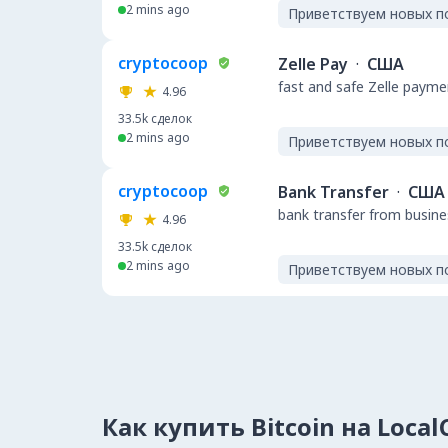
2 mins ago
Приветствуем новых п
cryptocoop
Zelle Pay
·
США
fast and safe Zelle payme
4.96
33.5k
сделок
2 mins ago
Приветствуем новых п
cryptocoop
Bank Transfer
·
США
bank transfer from busin
4.96
33.5k
сделок
2 mins ago
Приветствуем новых п
Как купить Bitcoin на Loca