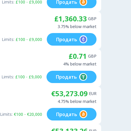
Продать
Limits:
£100 - £9,000
£1,360.33
GBP
3.75% below market
Продать
Limits:
£100 - £9,000
£0.71
GBP
4% below market
Продать
Limits:
£100 - £9,000
€53,273.09
EUR
4.75% below market
Продать
Limits:
€100 - €20,000
€53,133.26
EUR