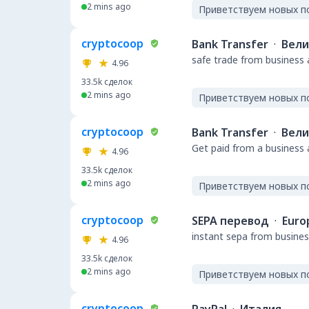
2 mins ago
Приветствуем новых п
cryptocoop
Bank Transfer
·
Вели
safe trade from business 
4.96
33.5k
сделок
2 mins ago
Приветствуем новых п
cryptocoop
Bank Transfer
·
Вели
Get paid from a business
4.96
33.5k
сделок
2 mins ago
Приветствуем новых п
cryptocoop
SEPA перевод
·
Euro
instant sepa from busines
4.96
33.5k
сделок
2 mins ago
Приветствуем новых п
cryptocoop