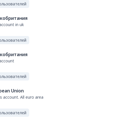
ользователей
кобритания
account in uk
ользователей
кобритания
 account
ользователей
pean Union
s account. All euro area
ользователей