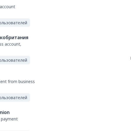
 account
ользователей
кобритания
ss account,
ользователей
ment from business
ользователей
nion
nt payment