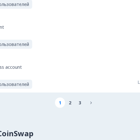
ользователей
nt
ользователей
ess account
L
ользователей
1
2
3

lCoinSwap