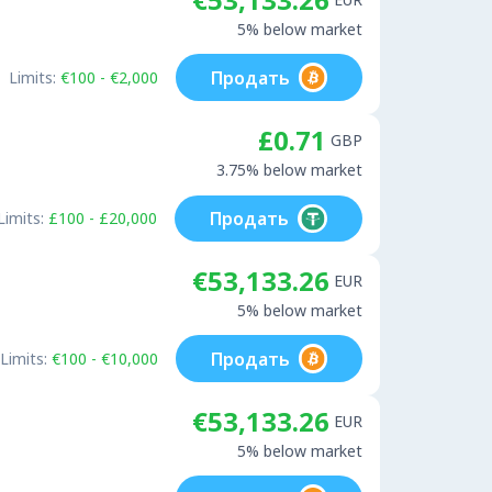
5% below market
Продать
Limits:
€100 - €2,000
£0.71
GBP
3.75% below market
Продать
Limits:
£100 - £20,000
€53,133.26
EUR
5% below market
Продать
Limits:
€100 - €10,000
€53,133.26
EUR
5% below market