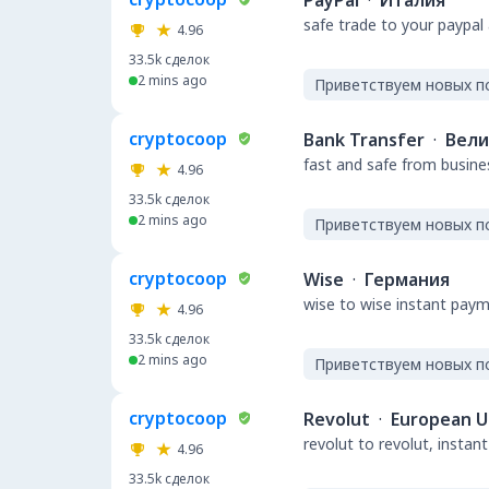
PayPal
·
Италия
safe trade to your paypal
4.96
33.5k
сделок
2 mins ago
Приветствуем новых п
cryptocoop
Bank Transfer
·
Вели
fast and safe from busine
4.96
33.5k
сделок
2 mins ago
Приветствуем новых п
cryptocoop
Wise
·
Германия
wise to wise instant pay
4.96
33.5k
сделок
2 mins ago
Приветствуем новых п
cryptocoop
Revolut
·
European U
revolut to revolut, insta
4.96
33.5k
сделок