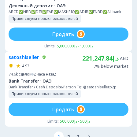
·
Денежный депозит
ОАЭ
ABCD✅NBD✅DIB✅FAB✅MASHRIQ✅ADIB✅ENBD✅All bank
Приветствуем новых пользователей
Продать
Limits:
د.إ1,000 - د.إ5,000,000
satoshiseller
د.إ221,247.84
AED
4.93
7% below market
74.6k
сделок
2 часа назад
·
Bank Transfer
ОАЭ
Bank Transfer / Cash Deposite/Person Tg: @satoshisellerp2p
Приветствуем новых пользователей
Продать
Limits:
د.إ500 - د.إ500,000
1
2
3
