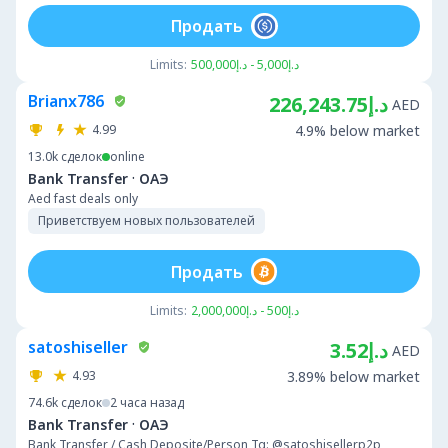
Продать
Limits:
د.إ5,000 - د.إ500,000
Brianx786
د.إ226,243.75
AED
4.99
4.9% below market
13.0k
сделок
online
·
Bank Transfer
ОАЭ
Aed fast deals only
Приветствуем новых пользователей
Продать
Limits:
د.إ500 - د.إ2,000,000
satoshiseller
د.إ3.52
AED
4.93
3.89% below market
74.6k
сделок
2 часа назад
·
Bank Transfer
ОАЭ
Bank Transfer / Cash Deposite/Person Tg: @satoshisellerp2p