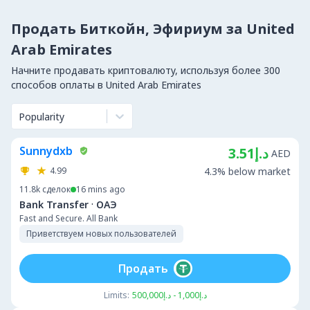
Продать Биткойн, Эфириум за United
Arab Emirates
Начните продавать криптовалюту, используя более 300
способов оплаты в United Arab Emirates
Popularity
Sunnydxb
د.إ3.51
AED
4.99
4.3% below market
11.8k
сделок
16 mins ago
·
Bank Transfer
ОАЭ
Fast and Secure. All Bank
Приветствуем новых пользователей
Продать
Limits:
د.إ1,000 - د.إ500,000