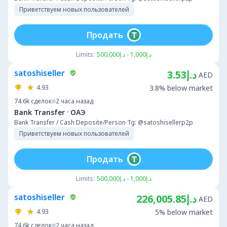
Приветствуем новых пользователей
Продать
Limits:
د.إ1,000 - د.إ500,000
satoshiseller
د.إ3.53
AED
4.93
3.8% below market
74.6k
сделок
2 часа назад
·
Bank Transfer
ОАЭ
Bank Transfer / Cash Deposite/Person Tg: @satoshisellerp2p
Приветствуем новых пользователей
Продать
Limits:
د.إ1,000 - د.إ500,000
satoshiseller
د.إ226,005.85
AED
4.93
5% below market
74.6k
сделок
2 часа назад