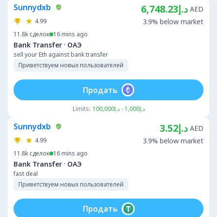
Sunnydxb
د.إ6,748.23
AED
4.99
3.9% below market
11.8k
сделок
16 mins ago
·
Bank Transfer
ОАЭ
sell your Eth against bank transfer
Приветствуем новых пользователей
Продать
Limits:
د.إ1,000 - د.إ100,000
Sunnydxb
د.إ3.52
AED
4.99
3.9% below market
11.8k
сделок
16 mins ago
·
Bank Transfer
ОАЭ
fast deal
Приветствуем новых пользователей
Продать