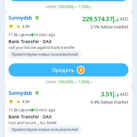
Limits:
د.إ1,500 - د.إ500,000
Sunnydxb
د.إ229,574.37
AED
4.99
3.5% below market
11.8k
сделок
16 mins ago
·
Bank Transfer
ОАЭ
sell your bitcoin against bank transfer
Приветствуем новых пользователей
Продать
Limits:
د.إ1,000 - د.إ500,000
Sunnydxb
د.إ3.51
AED
4.99
4.4% below market
11.8k
сделок
16 mins ago
·
Bank Transfer
ОАЭ
Fast and Secure _ ALL BANK
Приветствуем новых пользователей